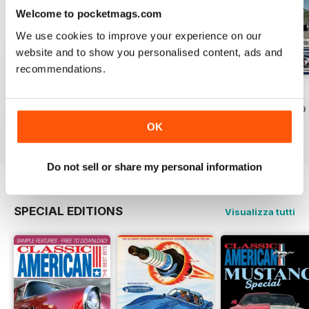
Welcome to pocketmags.com
We use cookies to improve your experience on our
website and to show you personalised content, ads and
recommendations.
Jul-26
Jun-26
May-26
Acquista per
€5,99
Acquista per
€5,99
Acquista per
€5,99
OK
Vista
|
Al carrello
Vista
|
Al carrello
Vista
|
Al carrello
Do not sell or share my personal information
SPECIAL EDITIONS
Visualizza tutti