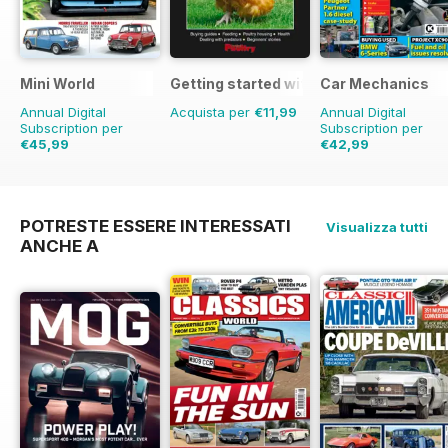
Mini World
Getting started with chickens
Car Mechanics
Annual Digital
Acquista per
€11,99
Annual Digital
Subscription per
Subscription per
€45,99
€42,99
€77.87
Risparmio
41%
€59.88
Risparmio
28%
POTRESTE ESSERE INTERESSATI
Visualizza tutti
ANCHE A