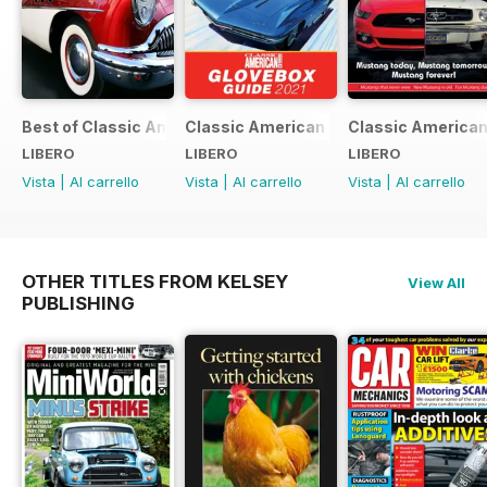
Best of Classic American FREE ISSUE
Classic American - Glovebox Guide
Classic American
LIBERO
LIBERO
LIBERO
Vista
|
Al carrello
Vista
|
Al carrello
Vista
|
Al carrello
OTHER TITLES FROM KELSEY
View All
PUBLISHING