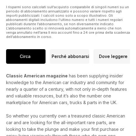
I risparmi sono calcolati sull'acquisto comparabile di singoli numeri su un
periodo di abbonamento annualizzato e possono variare rispetto agli
importi pubblicizzati. I calcoli sono solo a scopo illustrativo. Gli
abbonamenti digitali includono l'ultimo numero e tutti i numeri regolari
pubblicati durante l'abbonamento, se non diversamente indicato.
L'abbonamento scelto si rinnoverà automaticamente a meno che non
venga annullato nell'area Il mio account fino a 24 ore prima della scadenza
dell'abbonamento in corso.
Circa
Perché abbonarsi
Dove leggere
Classic American magazine
has been supplying insider
knowledge to the American car industry and community for
nearly a quarter of a century, with not only in-depth features
and valuable resources, but it’s also the number one
marketplace for American cars, trucks & parts in the UK.
So whether you currently own a treasured classic American
car and are looking for the all-important rare parts, are
looking to take the plunge and make your first purchase or
enjoy living vicariously through those who do own one,