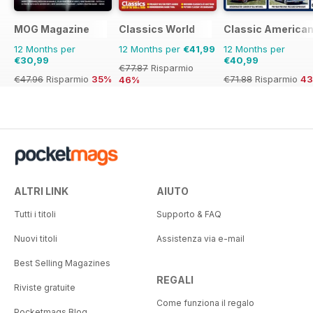
MOG Magazine
Classics World
Classic America
12 Months per
12 Months per
€41,99
12 Months per
€30,99
€40,99
€77.87
Risparmio
€47.96
Risparmio
35%
€71.88
Risparmio
4
46%
ALTRI LINK
AIUTO
Tutti i titoli
Supporto & FAQ
Nuovi titoli
Assistenza via e-mail
Best Selling Magazines
REGALI
Riviste gratuite
Come funziona il regalo
Pocketmags Blog