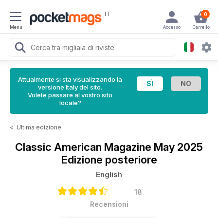
IT
0
Menu
Accesso
Carrello
Attualmente si sta visualizzando la
versione Italy del sito.
Volete passare al vostro sito
locale?
<
Ultima edizione
Classic American Magazine
May 2025
Edizione posteriore
English
18
Recensioni