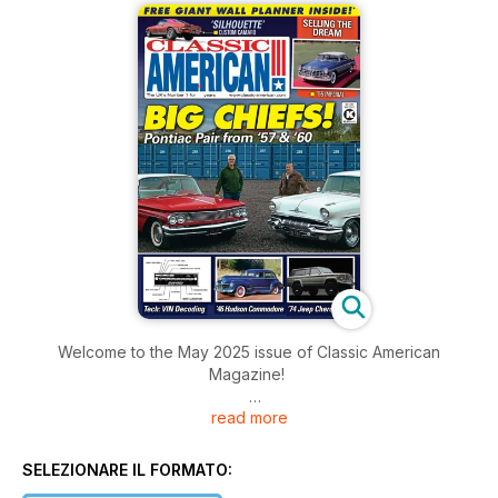
Welcome to the May 2025 issue of Classic American
Magazine!
read more
Inside this issue includes the latest news from the UK and
over the pond, events coverage, 1967 Chevrolet Camaro
Custom, 1974 ICON Jeep, Pontiac Catalina and much more!
SELEZIONARE IL FORMATO: