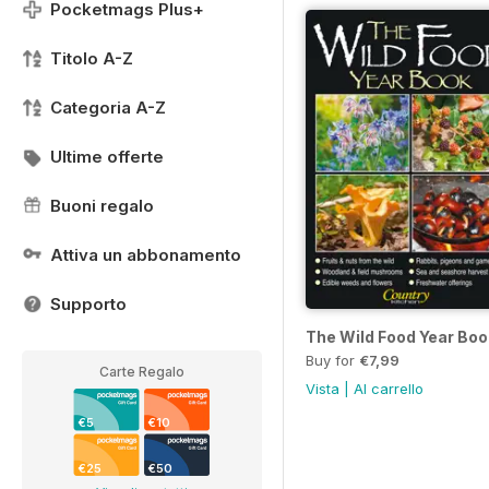
Pocketmags Plus+
Titolo A-Z
Categoria A-Z
Ultime offerte
Buoni regalo
Attiva un abbonamento
Supporto
The Wild Food Year Boo
Buy for
€7,99
Carte Regalo
Vista
|
Al carrello
€5
€10
€25
€50