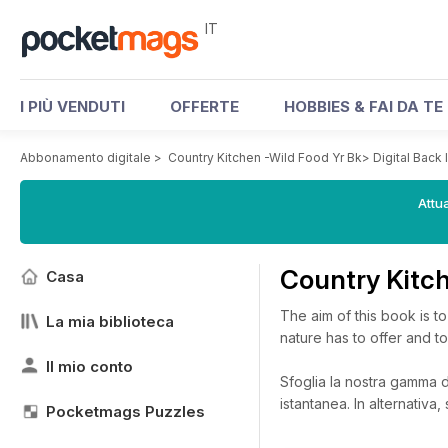
IT
I PIÙ VENDUTI
OFFERTE
HOBBIES & FAI DA TE
Abbonamento digitale
>
Country Kitchen -Wild Food Yr Bk
>
Digital Back
Attua
Country Kitch
Casa
The aim of this book is t
La mia biblioteca
nature has to offer and t
Il mio conto
Sfoglia la nostra gamma di
istantanea.
In alternativa
Pocketmags Puzzles