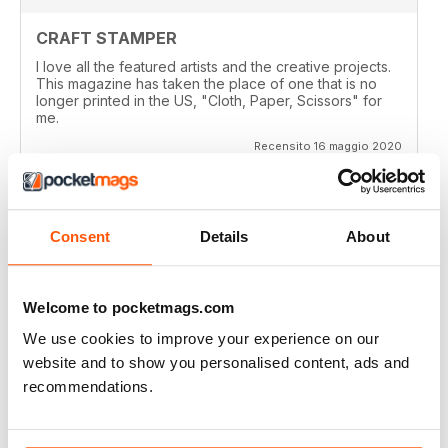
CRAFT STAMPER
I love all the featured artists and the creative projects.
This magazine has taken the place of one that is no
longer printed in the US, "Cloth, Paper, Scissors" for
me.
Recensito 16 maggio 2020
Consent
Details
About
CRAFT STAMPER
I love this magazine!
Welcome to pocketmags.com
Recensito 10 maggio 2020
We use cookies to improve your experience on our
website and to show you personalised content, ads and
recommendations.
CRAFT STAMPER
Love the techniques every month. I try to make at least