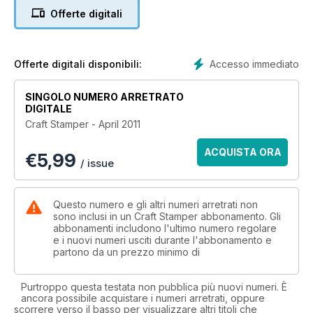
Talking of free stamps, do you need extra inspiration for
Offerte digitali
using yours? Turn to page 72 where Hels has created a fun
piece of wall art combining many of the cover stamps from
the last two years. Also check out our online gallery where
many readers upload and share their free stamp creations.
Accesso immediato
Offerte digitali disponibili:
We’d love to see your latest make.
SINGOLO NUMERO ARRETRATO
Techniques to try in this issue include dyed and stamped
DIGITALE
fabric projects (p.16 and p.48), ‘stamping’ with Cuttlebug
Craft Stamper - April 2011
folders (p.28), alcohol ink backgrounds (p.38), ‘floating front’
cards (p.52) and four striking variations on the Joseph’s Coat
ACQUISTA ORA
€
5,99
technique (p.62). And finally, if you are starting to plan your
/ issue
annual holiday then turn to page 76 where Linda shares a
fabulous project for journaling on the move. Happy stamping!
Questo numero e gli altri numeri arretrati non
sono inclusi in un Craft Stamper abbonamento. Gli
abbonamenti includono l'ultimo numero regolare
e i nuovi numeri usciti durante l'abbonamento e
partono da un prezzo minimo di
Purtroppo questa testata non pubblica più nuovi numeri. È
ancora possibile acquistare i numeri arretrati, oppure
scorrere verso il basso per visualizzare altri titoli che