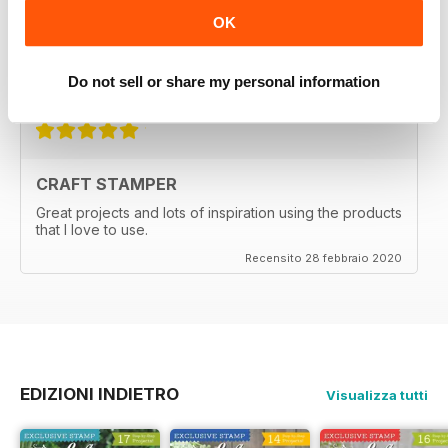
one of the items with the techniques shown.
OK
Great magazine, wait patiently for the new issues every
month.
Recensito 29 febbraio 2020
Do not sell or share my personal information
CRAFT STAMPER
Great projects and lots of inspiration using the products
that I love to use.
Recensito 28 febbraio 2020
EDIZIONI INDIETRO
Visualizza tutti