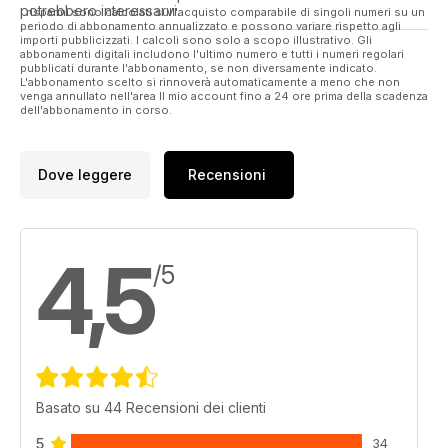
potrebbero interessarvi.
I risparmi sono calcolati sull'acquisto comparabile di singoli numeri su un
periodo di abbonamento annualizzato e possono variare rispetto agli
importi pubblicizzati. I calcoli sono solo a scopo illustrativo. Gli
abbonamenti digitali includono l'ultimo numero e tutti i numeri regolari
pubblicati durante l'abbonamento, se non diversamente indicato.
L'abbonamento scelto si rinnoverà automaticamente a meno che non
venga annullato nell'area Il mio account fino a 24 ore prima della scadenza
dell'abbonamento in corso.
Dove leggere
Recensioni
4,5
/5
Basato su 44 Recensioni dei clienti
5
34