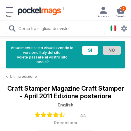
IT
0
Menu
Accesso
Carrello
Attualmente si sta visualizzando la
versione Italy del sito.
Volete passare al vostro sito
locale?
<
Ultima edizione
Craft Stamper Magazine
Craft Stamper
- April 2011 Edizione posteriore
English
44
Recensioni