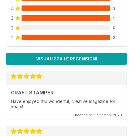
4
3
3
5
2
0
1
2
VISUALIZZA LE RECENSIONI
CRAFT STAMPER
Have enjoyed this wonderful, creative magazine for
years!
Recensito 11 dicembre 2020