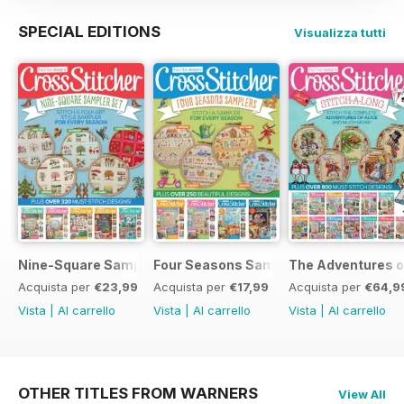
SPECIAL EDITIONS
Visualizza tutti
Nine-Square Sampler Set
Four Seasons Samplers
The Adventures o
Acquista per
€23,99
Acquista per
€17,99
Acquista per
€64,9
Vista
|
Al carrello
Vista
|
Al carrello
Vista
|
Al carrello
OTHER TITLES FROM WARNERS
View All