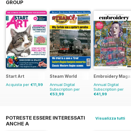
GROUP
Start Art
Steam World
Embroidery Maga
Acquista per
€11,99
Annual Digital
Annual Digital
Subscription per
Subscription per
€53,99
€41,99
€83.88
Risparmio
€47.94
Risparmio
1
36%
POTRESTE ESSERE INTERESSATI
Visualizza tutti
ANCHE A