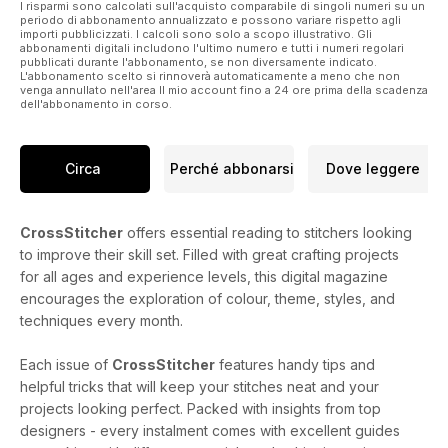
I risparmi sono calcolati sull'acquisto comparabile di singoli numeri su un
periodo di abbonamento annualizzato e possono variare rispetto agli
importi pubblicizzati. I calcoli sono solo a scopo illustrativo. Gli
abbonamenti digitali includono l'ultimo numero e tutti i numeri regolari
pubblicati durante l'abbonamento, se non diversamente indicato.
L'abbonamento scelto si rinnoverà automaticamente a meno che non
venga annullato nell'area Il mio account fino a 24 ore prima della scadenza
dell'abbonamento in corso.
Circa
Perché abbonarsi
Dove leggere
CrossStitcher
offers essential reading to stitchers looking
to improve their skill set. Filled with great crafting projects
for all ages and experience levels, this digital magazine
encourages the exploration of colour, theme, styles, and
techniques every month.
Each issue of
CrossStitcher
features handy tips and
helpful tricks that will keep your stitches neat and your
projects looking perfect. Packed with insights from top
designers - every instalment comes with excellent guides