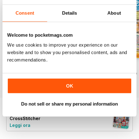
Consent
Details
About
Welcome to pocketmags.com
We use cookies to improve your experience on our
website and to show you personalised content, ads and
recommendations.
August 2026
July 2026
Summer 2026
Acquista per
€7,99
Acquista per
€7,99
Acquista per
€7,99
Vista
|
Al carrello
Vista
|
Al carrello
Vista
|
Al carrello
OK
Do not sell or share my personal information
Provate un
campione gratuito
di
CrossStitcher
Leggi ora