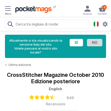
IT
0
Menu
Accesso
Carrello
Attualmente si sta visualizzando la
versione Italy del sito.
Volete passare al vostro sito
locale?
<
Ultima edizione
CrossStitcher Magazine
October 2010
Edizione posteriore
English
846
Recensioni