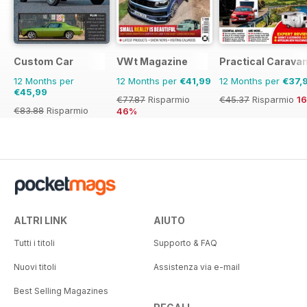
Custom Car
VWt Magazine
Practical Carava
12 Months per
12 Months per
€41,99
12 Months per
€37,
€45,99
€77.87
Risparmio
€45.37
Risparmio
1
€83.88
Risparmio
46%
45%
ALTRI LINK
AIUTO
Tutti i titoli
Supporto & FAQ
Nuovi titoli
Assistenza via e-mail
Best Selling Magazines