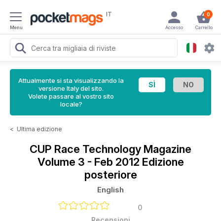
IT
0
Menu
Accesso
Carrello
Attualmente si sta visualizzando la
versione Italy del sito.
Volete passare al vostro sito
locale?
<
Ultima edizione
CUP Race Technology Magazine
Volume 3 - Feb 2012 Edizione
posteriore
English
0
Recensioni