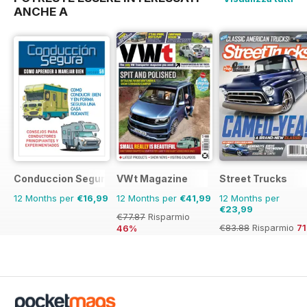
ANCHE A
Conduccion Segura
VWt Magazine
Street Trucks
12 Months per
€16,99
12 Months per
€41,99
12 Months per
€23,99
€77.87
Risparmio
€83.88
Risparmio
7
46%