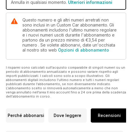
Annulla in qualsiasi momento.
Ulteriori informazioni
pastures, and paint booths of the rodding world.
Questo numero e gli altri numeri arretrati non
sono inclusi in un Custom Car abbonamento. Gli
abbonamenti includono l'ultimo numero regolare
e i nuovi numeri usciti durante l'abbonamento e
partono da un prezzo minimo di
€3,54
per
numero . Se volete abbonarvi, date un'occhiata
al nostro sito web
Opzioni di abbonamento
I risparmi sono calcolati sull'acquisto comparabile di singoli numeri su un
periodo di abbonamento annualizzato e possono variare rispetto agli
importi pubblicizzati. I calcoli sono solo a scopo illustrativo. Gli
abbonamenti digitali includono l'ultimo numero e tutti i numeri regolari
pubblicati durante l'abbonamento, se non diversamente indicato.
L'abbonamento scelto si rinnoverà automaticamente a meno che non
venga annullato nell'area Il mio account fino a 24 ore prima della scadenza
dell'abbonamento in corso.
Perché abbonarsi
Dove leggere
Recensioni