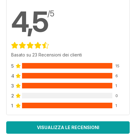
4,5
/5
Basato su 23 Recensioni dei clienti
5
15
4
6
3
1
2
0
1
1
VISUALIZZA LE RECENSIONI