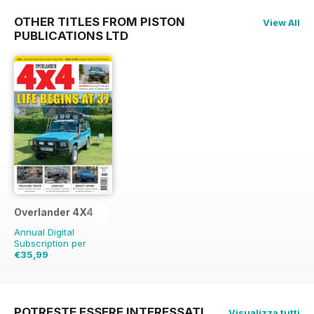
OTHER TITLES FROM PISTON
View All
PUBLICATIONS LTD
Overlander 4X4
Annual Digital
Subscription per
€35,99
€83.88
Risparmio
57%
POTRESTE ESSERE INTERESSATI
Visualizza tutti