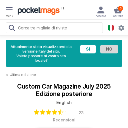
IT
0
Menu
Accesso
Carrello
Attualmente si sta visualizzando la
versione Italy del sito.
Volete passare al vostro sito
locale?
<
Ultima edizione
Custom Car Magazine
July 2025
Edizione posteriore
English
23
Recensioni