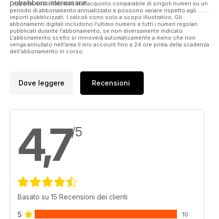
potrebbero interessarvi.
I risparmi sono calcolati sull'acquisto comparabile di singoli numeri su un
periodo di abbonamento annualizzato e possono variare rispetto agli
importi pubblicizzati. I calcoli sono solo a scopo illustrativo. Gli
abbonamenti digitali includono l'ultimo numero e tutti i numeri regolari
pubblicati durante l'abbonamento, se non diversamente indicato.
L'abbonamento scelto si rinnoverà automaticamente a meno che non
venga annullato nell'area Il mio account fino a 24 ore prima della scadenza
dell'abbonamento in corso.
Dove leggere
Recensioni
4,7
/5
Basato su 15 Recensioni dei clienti
5
10