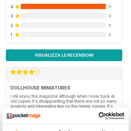
4
5
3
0
2
0
1
0
VISUALIZZA LE RECENSIONI
DOLLHOUSE MINIATURES
I still enjoy this magazine although when l look back at
old copies it's disappointing that there are not so many
projects and interesting tips on the newer copies. It's
good to read interesting articles from people who
make and create such fantastic items but there seems
to be more of these than before.
Recensito 01 marzo 2021