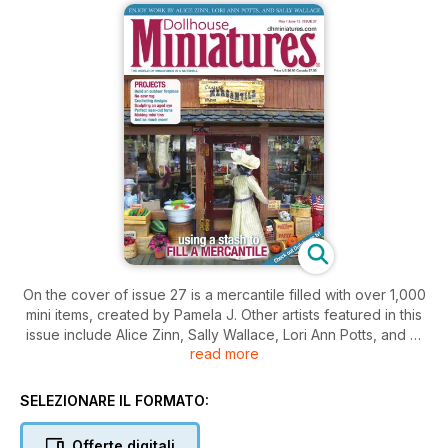
On the cover of issue 27 is a mercantile filled with over 1,000
mini items, created by Pamela J. Other artists featured in this
issue include Alice Zinn, Sally Wallace, Lori Ann Potts, and Al
read more
Chandronnait. Projects include your own outdoor fireplace
(by Jo Bevilacqua) as well as a no-sew rug, an adorable
cookie tin, laser-cut ferns (as seen on Dollshouse.TV), and a
SELEZIONARE IL FORMATO:
great tutorial by artist Kay Shipp on how she creates aged
eyes for her more mature figures.
Offerte digitali