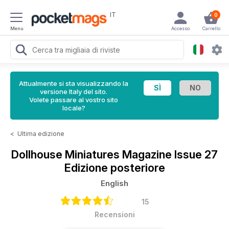
IT
0
Menu
Accesso
Carrello
Attualmente si sta visualizzando la
versione Italy del sito.
Volete passare al vostro sito
locale?
<
Ultima edizione
Dollhouse Miniatures Magazine
Issue 27
Edizione posteriore
English
15
Recensioni