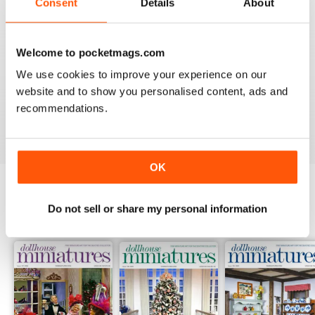
Consent
Details
About
Welcome to pocketmags.com
DOLLHOUSE MINIATURES
We use cookies to improve your experience on our
I would like to see more high end artist's work.
website and to show you personalised content, ads and
recommendations.
Recensito 04 maggio 2020
OK
Do not sell or share my personal information
EDIZIONI INDIETRO
Visualizza tutti