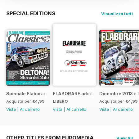
SPECIAL EDITIONS
Visualizza tutti
Speciale Elaborare Classic n.1
ELABORARE additivi
Dicembre 2013 n.
Acquista per
€4,99
LIBERO
Acquista per
€4,99
Vista
|
Al carrello
Vista
|
Al carrello
Vista
|
Al carrello
OTHER TITLES FROM EUROMEDIA
View All