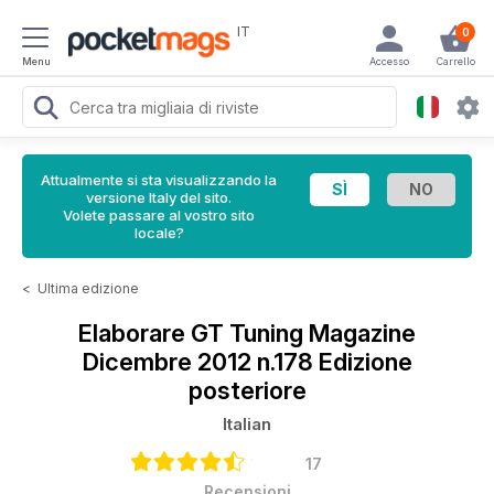
IT
0
Menu
Accesso
Carrello
Attualmente si sta visualizzando la
versione Italy del sito.
Volete passare al vostro sito
locale?
<
Ultima edizione
Elaborare GT Tuning Magazine
Dicembre 2012 n.178 Edizione
posteriore
Italian
17
Recensioni