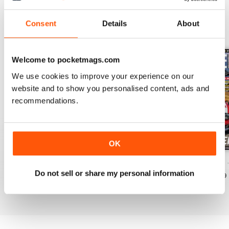
Consent
Details
About
EDIZIONI INDIETRO
Visualizza tutti
Welcome to pocketmags.com
We use cookies to improve your experience on our
website and to show you personalised content, ads and
recommendations.
OK
ELABORARE 298 - 2026
ELABORARE 297 - 2026
ELABORARE 296 
Do not sell or share my personal information
Acquista per
€4,99
Acquista per
€5,99
Acquista per
€5,99
Vista
|
Al carrello
Vista
|
Al carrello
Vista
|
Al carrello