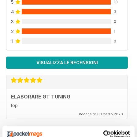
5
13
4
3
3
0
2
1
1
0
VISUALIZZA LE RECENSIONI
ELABORARE GT TUNING
top
Recensito 03 marzo 2020