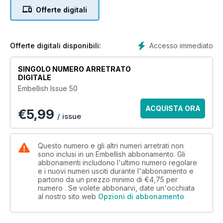
Each issue is filled with inspiration, information and
Offerte digitali
instructions to get you creating your own artworks. You will
find:
Artist profiles
Student profiles
Accesso immediato
Offerte digitali disponibili:
Wonderful projects and techniques to try
Great feature articles
SINGOLO NUMERO ARRETRATO
Book reviews
DIGITALE
And so much more!
Embellish Issue 50
Each issue since issue 20 now has a theme (eg. Japan, the
ACQUISTA ORA
€
5,99
beach, the garden) which has helped bring out extra
/ issue
creativity and fun for both contributors and readers.
Each issue also has a reader postcard swap where readers
Questo numero e gli altri numeri arretrati non
send in a textile art postcard relating to a specific theme –
sono inclusi in un Embellish abbonamento. Gli
abbonamenti includono l'ultimo numero regolare
some are published in Embellish and all are published on
e i nuovi numeri usciti durante l'abbonamento e
Facebook for voting and a prize. All participants receive a
partono da un prezzo minimo di
€4,75
per
swapped postcard back.
numero . Se volete abbonarvi, date un'occhiata
al nostro sito web
Opzioni di abbonamento
Embellish is published in March, June, September and
December each year. Your subscription will begin with the