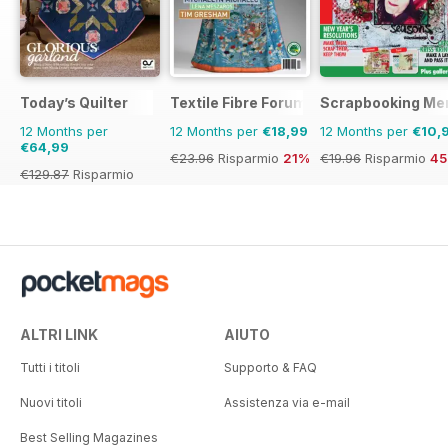
Today’s Quilter
Textile Fibre Forum
Scrapbooking Me
12 Months per
12 Months per
€18,99
12 Months per
€10,
€64,99
€23.96
Risparmio
21%
€19.96
Risparmio
4
€129.87
Risparmio
50%
ALTRI LINK
AIUTO
Tutti i titoli
Supporto & FAQ
Nuovi titoli
Assistenza via e-mail
Best Selling Magazines