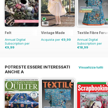
Felt
Vintage Made
Textile Fibre For
Annual Digital
Acquista per
€9,99
Annual Digital
Subscription per
Subscription per
€9,99
€18,99
€11.98
Risparmio
17%
€23.96
Risparmio
2
POTRESTE ESSERE INTERESSATI
Visualizza tutti
ANCHE A