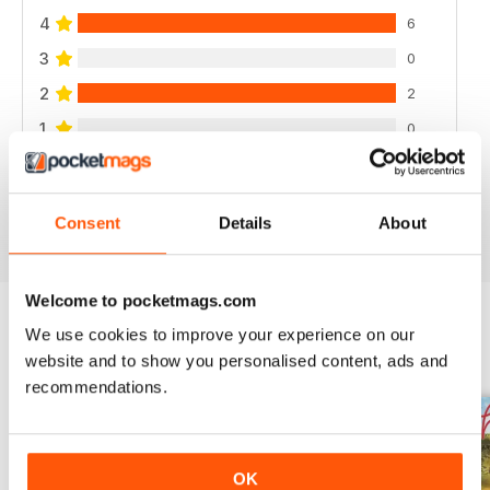
4
6
3
0
2
2
1
0
VISUALIZZA LE RECENSIONI
Consent
Details
About
Welcome to pocketmags.com
We use cookies to improve your experience on our
EDIZIONI INDIETRO
Visualizza tutti
website and to show you personalised content, ads and
recommendations.
OK