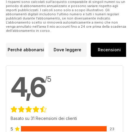
NEXT issue to be published. If you wish to start with the
I risparmi sono calcolati sull'acquisto comparabile di singoli numeri su un
current issue of Embellish, place your subscription order and
periodo di abbonamento annualizzato e possono variare rispetto agli
importi pubblicizzati. I calcoli sono solo a scopo illustrativo. Gli
then email thegirls@artwearpublications.com.au to request
abbonamenti digitali includono l'ultimo numero e tutti i numeri regolari
the different start issue.
pubblicati durante l'abbonamento, se non diversamente indicato.
L'abbonamento scelto si rinnoverà automaticamente a meno che non
venga annullato nell'area Il mio account fino a 24 ore prima della scadenza
We know you will enjoy this great magazine!
dell'abbonamento in corso.
Perché abbonarsi
Dove leggere
Recensioni
4,6
/5
Basato su 31 Recensioni dei clienti
5
23