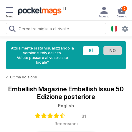
IT
0
Menu
Accesso
Carrello
Attualmente si sta visualizzando la
versione Italy del sito.
Volete passare al vostro sito
locale?
<
Ultima edizione
Embellish Magazine
Embellish Issue 50
Edizione posteriore
English
31
Recensioni