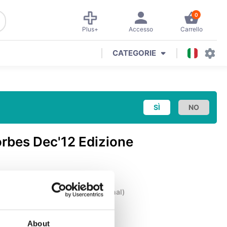
0
Plus+
Accesso
Carrello
CATEGORIE
orbes Dec'12 Edizione
eneral Interest
(
National & Regional
)
About