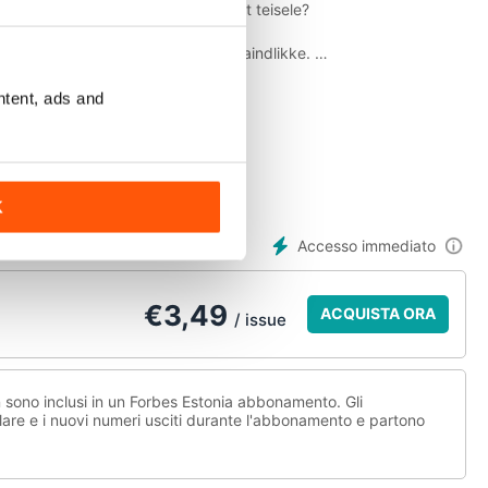
ane edu pärandub ühelt põlvkonnalt teisele?
v majandusilm soosib väikesi ja paindlikke.
med?
ntent, ads and
urnud kuulsused.
otori koos propelleriga.
K
ai 20 miljoni dollariline ettevõtmine.
Accesso immediato
 ajukahjustusega inimeste taastusraviks pilvepõhist tarkvara,
€
3,49
ACQUISTA ORA
/ issue
 mõned ei anna kunagi alla?
iljonit!
n sono inclusi in un Forbes Estonia abbonamento. Gli
are e i nuovi numeri usciti durante l'abbonamento e partono
afrikas, aga kuidas Mustale Mandrile investeerida?
suits.