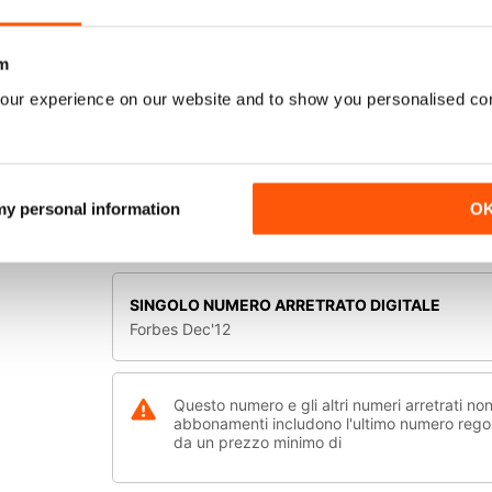
Kaaneteema: Nagu isa, nõnda laps. Kas ettevõtlusal
Arvamus: Robert Kitt Swedbankist räägib, miks muutu
m
Uudis: Nõukogude armee pärand – kas ainult vare
our experience on our website and to show you personalised co
SELEZIONARE IL FORMATO:
Uudis: Müük hauakambrist. Suurima sissetulekuga s
Offerte digitali
Ettevõtja: Ott Maateni kirg ühendab paraplaani ja mo
 my personal information
O
Ettevõtja: Kuum õhk – kuidas ühest naisest ja föönist s
Offerte digitali disponibili:
Ettevõtja: Miks Tallinna pisifirma Cognuse, mis pakub
sihib eeskätt Aasia turge?
SINGOLO NUMERO ARRETRATO DIGITALE
Forbes Dec'12
Raamat: Kuidas lähevad põhja hiigelfirmad ning miks
Investeerimisnõu: Kuidas teha 400 000 dollarist 1,7 m
Questo numero e gli altri numeri arretrati no
abbonamenti includono l'ultimo numero regol
Investeerimisnõu: Kiire majandusareng toimub nüüd A
da un prezzo minimo di
Maksunõu: Hollandis haihtuvad maksud nagu kanepi