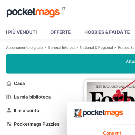
IT
I PIÙ VENDUTI
OFFERTE
HOBBIES & FAI DA TE
Abbonamento digitale
>
General Interest
>
National & Regional
>
Forbes Es
Attua
Casa
La mia biblioteca
Il mio conto
Pocketmags Puzzles
Consent