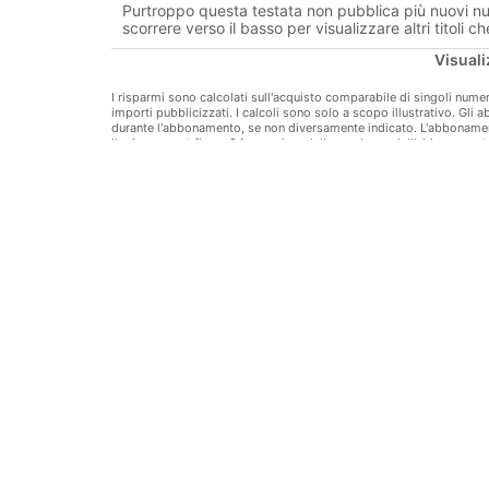
Purtroppo questa testata non pubblica più nuovi num
Rahamees: Unistus jõukate inimeste kapitali haldamis
scorrere verso il basso per visualizzare altri titoli 
Visuali
Ajalugu: Terasemagnaat Fritz Thyssen oli tõeline pat
elu.
Ved
I risparmi sono calcolati sull'acquisto comparabile di singoli num
importi pubblicizzati. I calcoli sono solo a scopo illustrativo. Gli 
Nasconde
durante l'abbonamento, se non diversamente indicato. L'abbonamen
Il mio account fino a 24 ore prima della scadenza dell'abbonament
Recensioni
FORBES DEC'12
nda laps. Kas ettevõtlusalane edu pärandub ühelt põlvkonnalt teise
dbankist räägib, miks muutuv majandusilm soosib väikesi ja paindlik
pärand – kas ainult varemed?
. Suurima sissetulekuga surnud kuulsused.