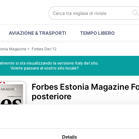
AVIAZIONE & TRASPORTI
TEMPO LIBERO
tonia Magazine
>
Forbes Dec'12
lmente si sta visualizzando la versione Italy del sito.
Volete passare al vostro sito locale?
Forbes Estonia Magazine
F
posteriore
0 Recensioni
• Estonian
•
G
Details