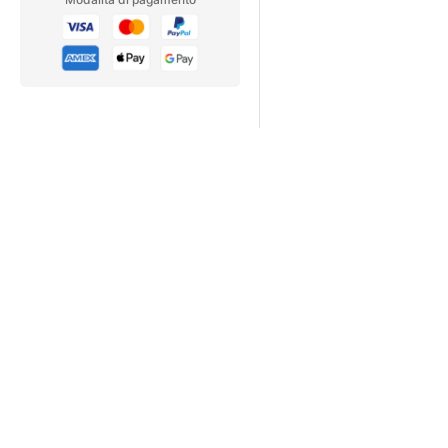
Dove leggere
FORBES ESTONIA | 
Kaaneteema: Nagu isa, nõ
Arvamus: Robert Kitt Swe
Uudis: Nõukogude armee 
Uudis: Müük hauakambrist