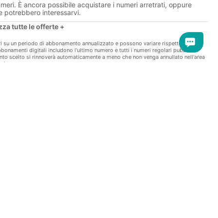
eri. È ancora possibile acquistare i numeri arretrati, oppure
est, pani lätlase Vladislavs Savkinse Vietnami kolima.
che potrebbero interessarvi.
zza tutte le offerte +
rioot. Ta tegi aga panuse valele hobusele ja kahetses seda kogu
i altre offerte +
eri su un periodo di abbonamento annualizzato e possono variare rispetto agli
abbonamenti digitali includono l'ultimo numero e tutti i numeri regolari pubblicati
re le offerte extra -
to scelto si rinnoverà automaticamente a meno che non venga annullato nell'area
o in corso.
le?
ke.