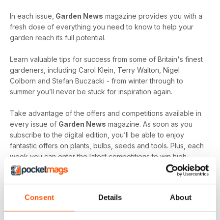
In each issue,
Garden News
magazine provides you with a
fresh dose of everything you need to know to help your
garden reach its full potential.
Learn valuable tips for success from some of Britain's finest
gardeners, including Carol Klein, Terry Walton, Nigel
Colborn and Stefan Buczacki - from winter through to
summer you’ll never be stuck for inspiration again.
Take advantage of the offers and competitions available in
every issue of
Garden News
magazine. As soon as you
subscribe to the digital edition, you’ll be able to enjoy
fantastic offers on plants, bulbs, seeds and tools. Plus, each
week you can enter the latest competitions to win high-
value prizes, from lawn-mowers to greenhouses.
Delivered directly to your device, you can enjoy your digital
Consent
Details
About
edition of
Garden News
magazine whenever wherever
you are.