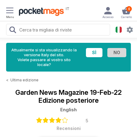
IT
0
Menu
Accesso
Carrello
Attualmente si sta visualizzando la
versione Italy del sito.
Volete passare al vostro sito
locale?
<
Ultima edizione
Garden News Magazine
19-Feb-22
Edizione posteriore
English
5
Recensioni