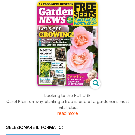
Looking to the FUTURE
Carol Klein on why planting a tree is one of a gardener’s most
vital jobs
read more
STEP INTO THE LIME LIGHT!
Nick Bailey gives his suggestions for the best
SELEZIONARE IL FORMATO:
plant to add zesty lime to your garden.