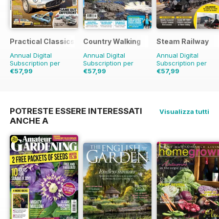
Practical Classics
Country Walking
Steam Railway
Annual Digital
Annual Digital
Annual Digital
Subscription per
Subscription per
Subscription per
€57,99
€57,99
€57,99
€90.87
Risparmio
€83.88
Risparmio
31%
€90.87
Risparmio
36%
36%
POTRESTE ESSERE INTERESSATI
Visualizza tutti
ANCHE A