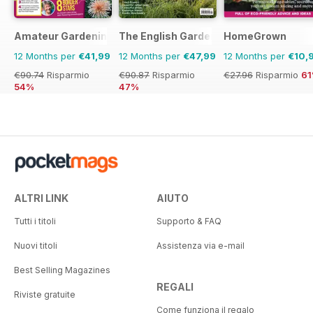
Amateur Gardening
The English Garden
HomeGrown
12 Months per
€41,99
12 Months per
€47,99
12 Months per
€10,
€90.74
Risparmio
€90.87
Risparmio
€27.96
Risparmio
6
54%
47%
ALTRI LINK
AIUTO
Tutti i titoli
Supporto & FAQ
Nuovi titoli
Assistenza via e-mail
Best Selling Magazines
REGALI
Riviste gratuite
Come funziona il regalo