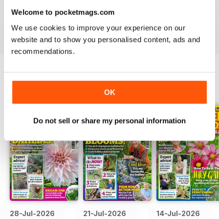
Written for gardeners who like to keep on top of their
Welcome to pocketmags.com
gardening throughout the seasons, you’ll love your
We use cookies to improve your experience on our
subscription to
Garden News
magazine.
website and to show you personalised content, ads and
recommendations.
EDIZIONI INDIETRO
Visualizza tutti
OK
Do not sell or share my personal information
28-Jul-2026
21-Jul-2026
14-Jul-2026