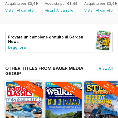
Acquista per
€3,49
Acquista per
€3,49
Acquista per
€3,49
Vista
|
Al carrello
Vista
|
Al carrello
Vista
|
Al carrello
Provate un
campione gratuito
di Garden
News
Leggi ora
OTHER TITLES FROM BAUER MEDIA
View All
GROUP
EXTRA
EXTRA
EXTRA
20% OFF
20% OFF
20% OFF