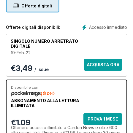
Offerte digitali
Accesso immediato
Offerte digitali disponibili:
SINGOLO NUMERO ARRETRATO
DIGITALE
19-Feb-22
ACQUISTA ORA
€
3,49
/ issue
Disponibile con
ABBONAMENTO ALLA LETTURA
ILLIMITATA
PROVA 1 MESE
€1.09
Ottenere
accesso illimitato
a Garden News e oltre 600
altri grandi titoli. Rinnova a €11,99 / mese dopo 30 giorni.