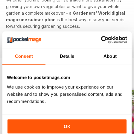
growing your own vegetables or want to give your whole
garden a complete makeover - a
Gardeners' World digital
magazine subscription
is the best way to sew your seeds
towards securing gardening success.
Get your green fingers working. Download the latest
issue to your device today!
Consent
Details
About
Welcome to pocketmags.com
EDIZIONI INDIETRO
Visualizza tutti
We use cookies to improve your experience on our
website and to show you personalised content, ads and
recommendations.
OK