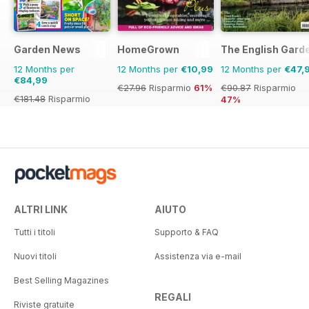
Garden News
HomeGrown
The English Gard
12 Months per
12 Months per
€10,99
12 Months per
€47,
€84,99
€27.96
Risparmio
61%
€90.87
Risparmio
€181.48
Risparmio
47%
53%
ALTRI LINK
AIUTO
Tutti i titoli
Supporto & FAQ
Nuovi titoli
Assistenza via e-mail
Best Selling Magazines
REGALI
Riviste gratuite