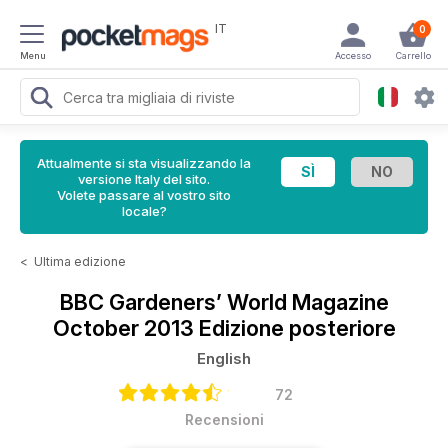
IT
0
Menu
Accesso
Carrello
Attualmente si sta visualizzando la
versione Italy del sito.
Volete passare al vostro sito
locale?
<
Ultima edizione
BBC Gardeners’ World Magazine
October 2013 Edizione posteriore
English
72
Recensioni