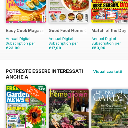
Easy Cook Magazine
Good Food Home Cooking Series
Match of the Day
Annual Digital
Annual Digital
Annual Digital
Subscription per
Subscription per
Subscription per
€23,99
€17,99
€53,99
€59.90
Risparmio
€47.94
Risparmio
€124.75
Risparmio
60%
62%
57%
POTRESTE ESSERE INTERESSATI
Visualizza tutti
ANCHE A
EXTRA
20% OFF