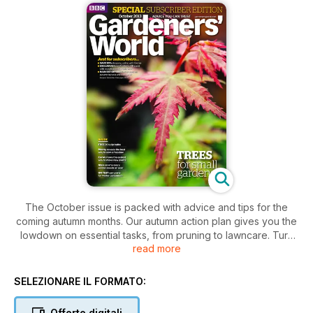
The October issue is packed with advice and tips for the
coming autumn months. Our autumn action plan gives you the
lowdown on essential tasks, from pruning to lawncare. Turn
read more
your garden, however small, into a habitat for wildlife with
Monty’s advice. Discover how to lift, divide and increase your
plant stocks with Carol, and learn all about acers with Alan.
SELEZIONARE IL FORMATO:
Offers include 36 free tulips, plants for wildlife and much
more!
Offerte digitali