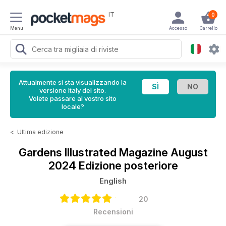
IT
0
Menu
Accesso
Carrello
Attualmente si sta visualizzando la
versione Italy del sito.
Volete passare al vostro sito
locale?
<
Ultima edizione
Gardens Illustrated Magazine
August
2024 Edizione posteriore
English
20
Recensioni