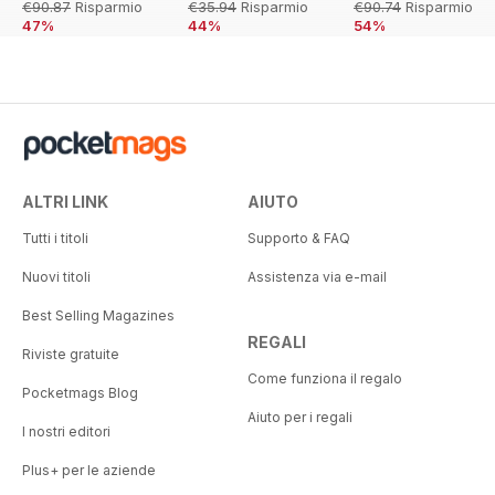
€90.87
Risparmio
€35.94
Risparmio
€90.74
Risparmio
47%
44%
54%
ALTRI LINK
AIUTO
Tutti i titoli
Supporto & FAQ
Nuovi titoli
Assistenza via e-mail
Best Selling Magazines
REGALI
Riviste gratuite
Come funziona il regalo
Pocketmags Blog
Aiuto per i regali
I nostri editori
Plus+ per le aziende