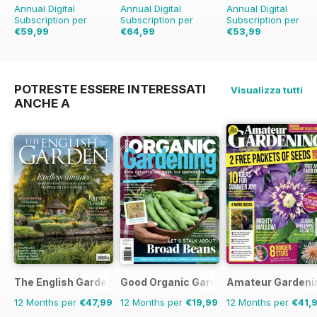
Annual Digital
Annual Digital
Annual Digital
Subscription per
Subscription per
Subscription per
€59,99
€64,99
€53,99
€103.87
Risparmio
€129.87
Risparmio
€155.87
Risparmio
42%
50%
65%
POTRESTE ESSERE INTERESSATI
Visualizza tutti
ANCHE A
The English Garden
Good Organic Gardening
Amateur Gardeni
12 Months per
€47,99
12 Months per
€19,99
12 Months per
€41,