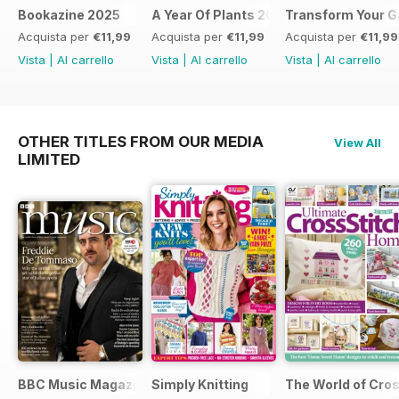
Bookazine 2025
A Year Of Plants 2024
Transform Your G
Acquista per
€11,99
Acquista per
€11,99
Acquista per
€11,99
Vista
|
Al carrello
Vista
|
Al carrello
Vista
|
Al carrello
OTHER TITLES FROM OUR MEDIA
View All
LIMITED
BBC Music Magazine
Simply Knitting
The World of Cros