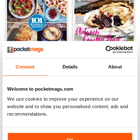
Gluten-Free Yearbook
FREE Sample Issue
Consent
Details
About
Buy for
€5,99
LIBERO
Vista
|
Al carrello
Vista
|
Al carrello
Welcome to pocketmags.com
We use cookies to improve your experience on our
website and to show you personalised content, ads and
recommendations.