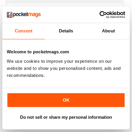
ALWAYS A GOOD READ
One of the best magazines for Foodies in the UK
Consent
Details
About
Recensito 14 dicembre 2019
Welcome to pocketmags.com
We use cookies to improve your experience on our
HIGHLY PROFESSIONAL
website and to show you personalised content, ads and
Mouth watering articles
recommendations.
Recensito 26 luglio 2019
OK
ALWAYS ENTERTAINING
Do not sell or share my personal information
Great BBC mag
Recensito 23 luglio 2019