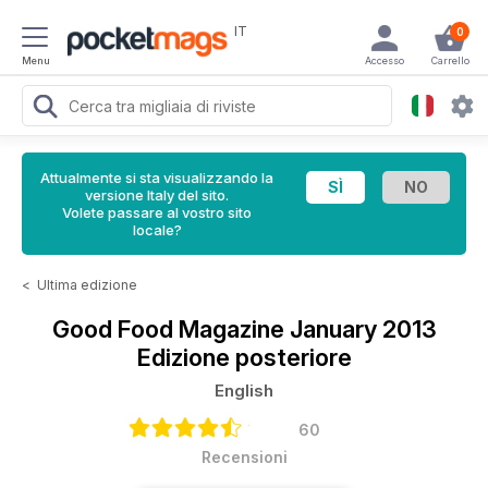
IT
0
Menu
Accesso
Carrello
Attualmente si sta visualizzando la
versione Italy del sito.
Volete passare al vostro sito
locale?
<
Ultima edizione
Good Food Magazine
January 2013
Edizione posteriore
English
60
Recensioni