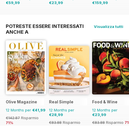
€59,99
€23,99
€159,99
€129.87
Risparmio
€59.90
Risparmio
€254.49
Risparmio
54%
60%
37%
POTRESTE ESSERE INTERESSATI
Visualizza tutti
ANCHE A
Olive Magazine
Real Simple
Food & Wine
12 Months per
€41,99
12 Months per
12 Months per
€28,99
€23,99
€142.87
Risparmio
€83.88
Risparmio
€83.88
Risparmio
7
71%
65%