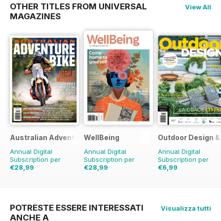
OTHER TITLES FROM UNIVERSAL
View All
MAGAZINES
Australian Adventure Bike
WellBeing
Outdoor Design & 
Annual Digital
Annual Digital
Annual Digital
Subscription per
Subscription per
Subscription per
€28,99
€28,99
€6,99
€41.94
Risparmio
31%
€41.94
Risparmio
31%
€11.98
Risparmio
42
POTRESTE ESSERE INTERESSATI
Visualizza tutti
ANCHE A