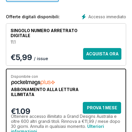
designers, builders and homeowners working together on
projects from concept to completion and features the latest
colour forecasts as well as planning your interior, kitchens,
Accesso immediato
Offerte digitali disponibili:
bathrooms and window coverings.
SINGOLO NUMERO ARRETRATO
DIGITALE
11.1
ACQUISTA ORA
€
5,99
/ issue
Disponibile con
ABBONAMENTO ALLA LETTURA
ILLIMITATA
PROVA 1 MESE
€1.09
Ottenere
accesso illimitato
a Grand Designs Australia e
oltre 600 altri grandi titoli. Rinnova a €11,99 / mese dopo
30 giorni. Annulla in qualsiasi momento.
Ulteriori
informazioni