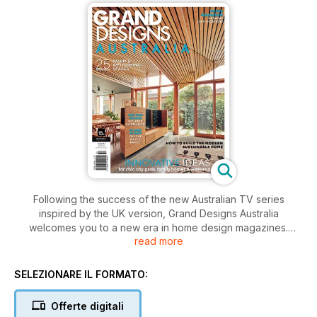
Following the success of the new Australian TV series
inspired by the UK version, Grand Designs Australia
welcomes you to a new era in home design magazines.
read more
Whether you’re building a new home, renovating or
decorating, this publication features everything readers will
need to know about creating their own grand designs.
SELEZIONARE IL FORMATO:
Industry experts offer advice on getting started, mortgages,
environmentally sustainable design and project management,
Offerte digitali
to name a few. Grand Designs showcases architects and