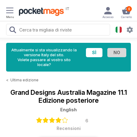
IT
0
Menu
Accesso
Carrello
Attualmente si sta visualizzando la
versione Italy del sito.
Volete passare al vostro sito
locale?
<
Ultima edizione
Grand Designs Australia Magazine
11.1
Edizione posteriore
English
6
Recensioni