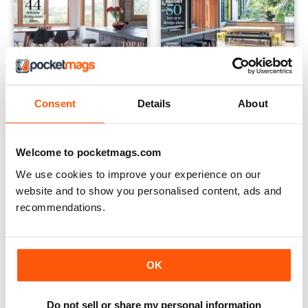
Consent
Details
About
Issue 2.5 2016
Issue 2.4 2016
Buy for
€4,99
Buy for
€4,99
Vista
|
Al carrello
Vista
|
Al carrello
Welcome to pocketmags.com
We use cookies to improve your experience on our
website and to show you personalised content, ads and
recommendations.
OK
Do not sell or share my personal information