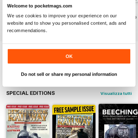
Welcome to pocketmags.com
Issue 347
Issue 346
Issue 345
We use cookies to improve your experience on our
Acquista per
€5,99
Acquista per
€5,99
Acquista per
€5,99
website and to show you personalised content, ads and
Vista
|
Al carrello
Vista
|
Al carrello
Vista
|
Al carrello
recommendations.
OK
Provate un
campione gratuito
di Heritage
Railway
Leggi ora
Do not sell or share my personal information
SPECIAL EDITIONS
Visualizza tutti