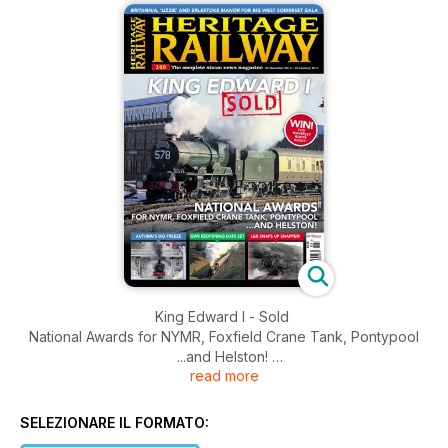
King Edward I - Sold
National Awards for NYMR, Foxfield Crane Tank, Pontypool
...and Helston!
read more
Britannia, 'Lizzie' and Erlestoke Manor for big West Somerset
gala
Autumn's Big Freeze - GWR Reopening Date Set - L&B Snaps
SELEZIONARE IL FORMATO:
up snapper