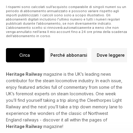
I risparmi sono calcolati sull'acquisto comparabile di singoli numeri su un
periodo di abbonamento annualizzato e possono variare rispetto agli
importi pubblicizzati. I calcoli sono solo a scopo illustrativo. Gli
abbonamenti digitali includono l'ultimo numero e tutti i numeri regolari
pubblicati durante l'abbonamento, se non diversamente indicato.
L'abbonamento scelto si rinnoverà automaticamente a meno che non
venga annullato nell'area Il mio account fino a 24 ore prima della scadenza
dell'abbonamento in corso.
Circa
Perché abbonarsi
Dove leggere
Heritage Railway
magazine is the UK’s leading news
contributor for the steam locomotive industry. In each issue,
enjoy featured articles full of commentary from some of the
UK’s foremost experts on steam locomotives. One week
you’ll find yourself taking a trip along the Cleethorpes Light
Railway and the next you’ll take a trip down memory lane to
experience the wonders of the classic of Northwest
England railways - discover it all within the pages of
Heritage Railway
magazine!