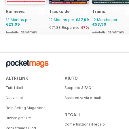
Railnews
Trackside
Trains
12 Months per
12 Months per
€37,99
12 Months per
€23,99
€53,99
€71.88
Risparmio
47%
€59.88
Risparmio
€131.88
Risparmio
60%
59%
ALTRI LINK
AIUTO
Tutti i titoli
Supporto & FAQ
Nuovi titoli
Assistenza via e-mail
Best Selling Magazines
REGALI
Riviste gratuite
Come funziona il regalo
Pocketmags Blog