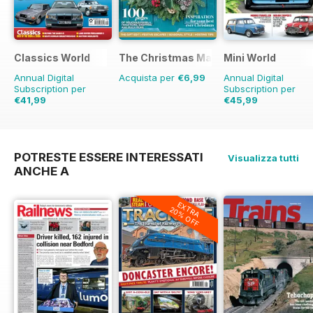
Classics World
The Christmas Magazine
Mini World
Annual Digital
Acquista per
€6,99
Annual Digital
Subscription per
Subscription per
€41,99
€45,99
€77.87
Risparmio
€77.87
Risparmio
4
46%
POTRESTE ESSERE INTERESSATI
Visualizza tutti
ANCHE A
EXTRA
20% OFF