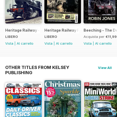
Heritage Railway - Special Issue - FREE
Heritage Railway Free Sample Issue
Beeching - The De
LIBERO
LIBERO
Acquista per
€11,99
Vista
|
Al carrello
Vista
|
Al carrello
Vista
|
Al carrello
OTHER TITLES FROM KELSEY
View All
PUBLISHING