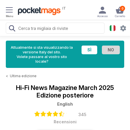
IT
0
Menu
Accesso
Carrello
Attualmente si sta visualizzando la
versione Italy del sito.
Volete passare al vostro sito
locale?
<
Ultima edizione
Hi-Fi News Magazine
March 2025
Edizione posteriore
English
345
Recensioni