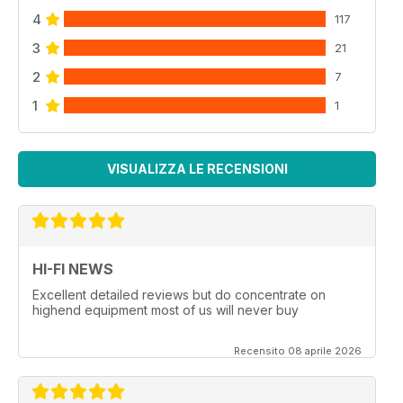
4
117
3
21
2
7
1
1
VISUALIZZA LE RECENSIONI
HI-FI NEWS
Excellent detailed reviews but do concentrate on
highend equipment most of us will never buy
Recensito 08 aprile 2026