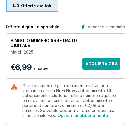
Offerte digitali
In-Depth Music Reviews & Features: Top 20 mono albums;
Classical Companion – Charles Ives; Vinyl Icon – Genesis:
Selling England By The Pound; Vinyl Release – John Cale’s
Fear on 180g; Inside Stankonia Studios, Atlanta; audiophile
Accesso immediato
Offerte digitali disponibili:
LPs and hi-res download reviews, plus the latest rock, jazz
and classical albums
SINGOLO NUMERO ARRETRATO
DIGITALE
Exclusive Vintage Review: Fisher AD-812 CD player
March 2025
In Hi-Fi News this month: Estelon XB Diamond MK II
ACQUISTA ORA
€
6,99
floorstanding loudspeakers; EMM Labs DA2i streaming
/ issue
upsampler/DAC; Thiele TT01/TA01 belt-driven
turntable/tonearm; T+A Solitaire S530 line-source speakers;
Musical Fidelity M8x Vinyl phono preamplifier; Skyanalog G-1
Questo numero e gli altri numeri arretrati non
MKII moving-coil cartridge; PS Audio Stellar Strata MK2
sono inclusi in un Hi-Fi News abbonamento. Gli
abbonamenti includono l'ultimo numero regolare
integrated amplifier; KEF Q11 Meta floorstanding speakers
e i nuovi numeri usciti durante l'abbonamento e
partono da un prezzo minimo di
€3,08
per
numero . Se volete abbonarvi, date un'occhiata
al nostro sito web
Opzioni di abbonamento