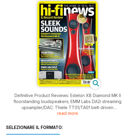
Definitive Product Reviews: Estelon XB Diamond MK II
floorstanding loudspeakers; EMM Labs DA2i streaming
upsampler/DAC; Thiele TT01/TA01 belt-driven
read more
turntable/tonearm; T+A Solitaire S530 line-source speakers;
Musical Fidelity M8x Vinyl phono preamplifier; Skyanalog G-1
MKII moving-coil cartridge; PS Audio Stellar Strata MK2
SELEZIONARE IL FORMATO:
integrated amplifier; KEF Q11 Meta floorstanding speakers