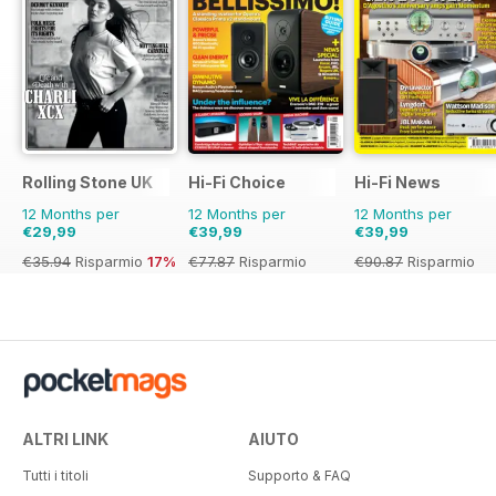
Rolling Stone UK
Hi-Fi Choice
Hi-Fi News
12 Months per
12 Months per
12 Months per
€29,99
€39,99
€39,99
€35.94
Risparmio
17%
€77.87
Risparmio
€90.87
Risparmio
49%
56%
ALTRI LINK
AIUTO
Tutti i titoli
Supporto & FAQ