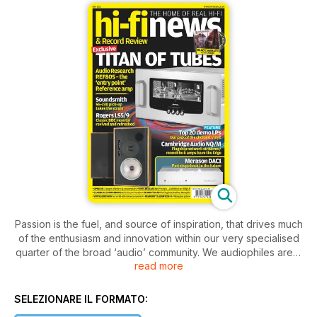
Passion is the fuel, and source of inspiration, that drives much
of the enthusiasm and innovation within our very specialised
quarter of the broad ‘audio’ community. We audiophiles are a
read more
fastidious lot – we love our music and we love the kit that
makes our music come alive at home. It’s a recipe we’ve all
come to appreciate even more over the last year, for
SELEZIONARE IL FORMATO:
obvious reasons. In this months 'News' pages, Goldmund