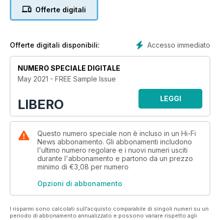
launches £175k SACD player, a just-add-speakers solution
Offerte digitali
from T+A, Focal updates Clear cans, Kudos Cardea speakers
reworked, Paradigm unveils new speaker range. We have
insider comment on the hot audio topics of the day from
Barry Fox, Andrew Everard, Jim Lesurf, Steve Harris and, from
Accesso immediato
Offerte digitali disponibili:
the US, Barry Willis.
NUMERO SPECIALE DIGITALE
May 2021 - FREE Sample Issue
LEGGI
LIBERO
Questo numero speciale non è incluso in un Hi-Fi
News abbonamento. Gli abbonamenti includono
l'ultimo numero regolare e i nuovi numeri usciti
durante l'abbonamento e partono da un prezzo
minimo di
€3,08
per numero
Opzioni di abbonamento
I risparmi sono calcolati sull'acquisto comparabile di singoli numeri su un
periodo di abbonamento annualizzato e possono variare rispetto agli