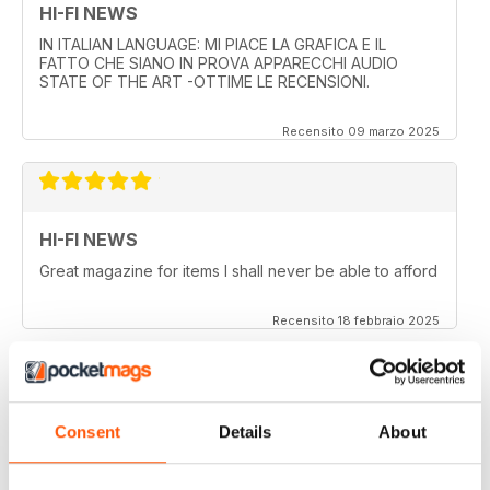
HI-FI NEWS
IN ITALIAN LANGUAGE: MI PIACE LA GRAFICA E IL
FATTO CHE SIANO IN PROVA APPARECCHI AUDIO
STATE OF THE ART -OTTIME LE RECENSIONI.
Recensito 09 marzo 2025
HI-FI NEWS
Great magazine for items I shall never be able to afford
Recensito 18 febbraio 2025
HI-FI NEWS
Consent
Details
About
More AV news and gear