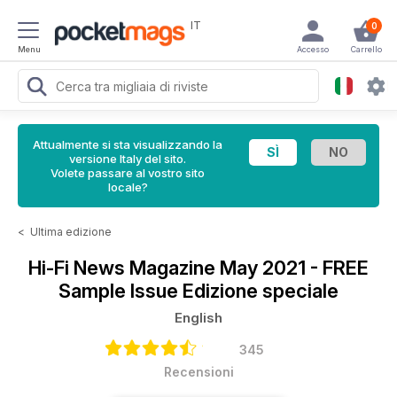
IT
0
Menu
Accesso
Carrello
Attualmente si sta visualizzando la
versione Italy del sito.
Volete passare al vostro sito
locale?
<
Ultima edizione
Hi-Fi News Magazine
May 2021 - FREE
Sample Issue Edizione speciale
English
345
Recensioni