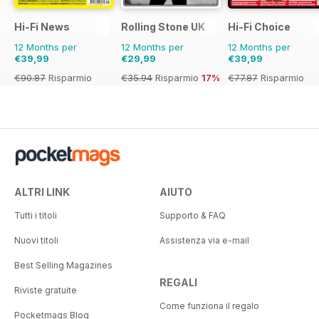
Hi-Fi News
Rolling Stone UK
Hi-Fi Choice
12 Months per
12 Months per
12 Months per
€39,99
€29,99
€39,99
€90.87
Risparmio
€35.94
Risparmio
17%
€77.87
Risparmio
56%
49%
ALTRI LINK
AIUTO
Tutti i titoli
Supporto & FAQ
Nuovi titoli
Assistenza via e-mail
Best Selling Magazines
REGALI
Riviste gratuite
Come funziona il regalo
Pocketmags Blog