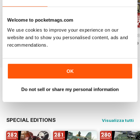
Welcome to pocketmags.com
We use cookies to improve your experience on our
HOBBYWORLD 282
HOBBYWORLD 281
HOBBYWORLD 2
website and to show you personalised content, ads and
Acquista per
€4,99
Acquista per
€4,99
Acquista per
€4,99
recommendations.
Vista
|
Al carrello
Vista
|
Al carrello
Vista
|
Al carrello
OK
Provate un
campione gratuito
di
Hobbyworld
Do not sell or share my personal information
Leggi ora
SPECIAL EDITIONS
Visualizza tutti