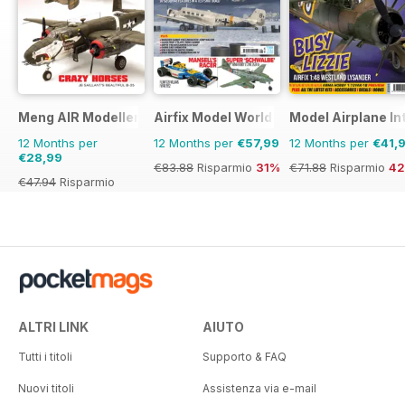
Meng AIR Modeller
Airfix Model World
Model Airplane In
12 Months per
12 Months per
€57,99
12 Months per
€41,
€28,99
€83.88
Risparmio
31%
€71.88
Risparmio
4
€47.94
Risparmio
40%
ALTRI LINK
AIUTO
Tutti i titoli
Supporto & FAQ
Nuovi titoli
Assistenza via e-mail