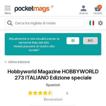
IT
0
Menu
Accesso
Carrello
Attualmente si sta visualizzando la
versione Italy del sito.
Volete passare al vostro sito
locale?
<
Ultima edizione
Hobbyworld Magazine
HOBBYWORLD
273 ITALIANO Edizione speciale
Spanish
8
Recensioni