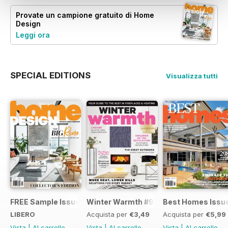
Provate un
campione gratuito
di Home
Design
Leggi ora
SPECIAL EDITIONS
Visualizza tutti
FREE Sample Issue
Winter Warmth #9
Best Homes Issu
LIBERO
Acquista per
€3,49
Acquista per
€5,99
Vista
|
Al carrello
Vista
|
Al carrello
Vista
|
Al carrello