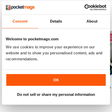
EDIZIONI INDIETRO
Visualizza tutti
Consent
Details
About
Welcome to pocketmags.com
We use cookies to improve your experience on our
website and to show you personalised content, ads and
recommendations.
OK
28.1
27.4
27.3
Acquista per
€6,99
Acquista per
€6,99
Acquista per
€6,99
Vista
|
Al carrello
Vista
|
Al carrello
Vista
|
Al carrello
Do not sell or share my personal information