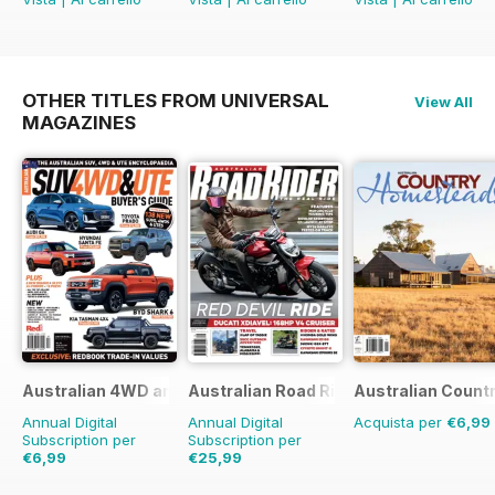
OTHER TITLES FROM UNIVERSAL
View All
MAGAZINES
Australian 4WD and SUV Buyers Guide
Australian Road Rider
Australian Count
Annual Digital
Annual Digital
Acquista per
€6,99
Subscription per
Subscription per
€6,99
€25,99
€11.98
Risparmio
42%
€41.94
Risparmio
38%