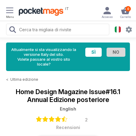
IT
0
Menu
Accesso
Carrello
Attualmente si sta visualizzando la
versione Italy del sito.
Volete passare al vostro sito
locale?
<
Ultima edizione
Home Design Magazine
Issue#16.1
Annual Edizione posteriore
English
2
Recensioni