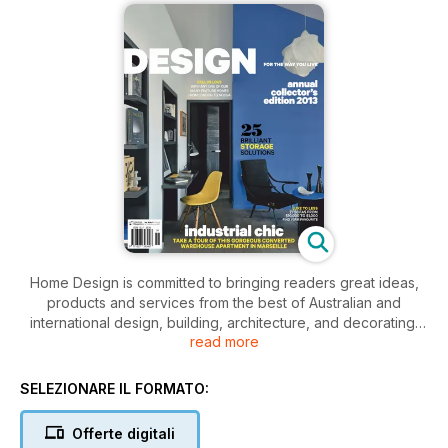
Home Design is committed to bringing readers great ideas,
products and services from the best of Australian and
international design, building, architecture, and decorating.
read more
With a strong editorial team, headed by designer and
managing editor, Kate St James FDIA we continue to ensure
the delivery of only the latest news, features and profiles
SELEZIONARE IL FORMATO:
giving both our readers the information they need to keep up
to date with the latest trends and design directions.
Offerte digitali