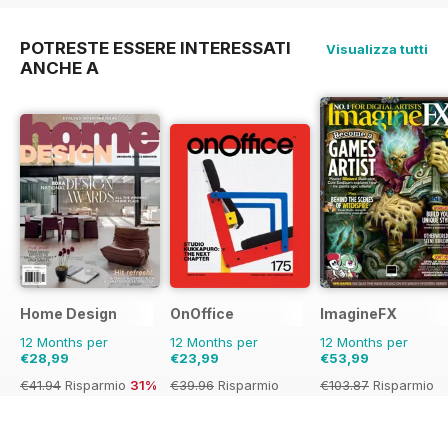
POTRESTE ESSERE INTERESSATI
Visualizza tutti
ANCHE A
Home Design
OnOffice
ImagineFX
12 Months per
12 Months per
12 Months per
€28,99
€23,99
€53,99
€41.94
Risparmio
31%
€39.96
Risparmio
€103.87
Risparmio
40%
48%