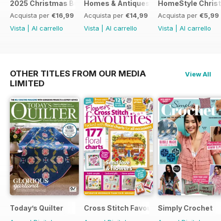
2025 Christmas Bundle
Homes & Antiques Guide to Christmas
HomeStyle Chris
Acquista per
€16,99
Acquista per
€14,99
Acquista per
€5,99
Vista
|
Al carrello
Vista
|
Al carrello
Vista
|
Al carrello
OTHER TITLES FROM OUR MEDIA
View All
LIMITED
Today’s Quilter
Cross Stitch Favourites
Simply Crochet