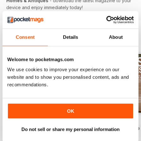
Homes & Antiques
- download the latest magazine to your
device and enjoy immediately today!
Consent
Details
About
EDIZIONI INDIETRO
Visualizza tutti
Welcome to pocketmags.com
We use cookies to improve your experience on our
website and to show you personalised content, ads and
recommendations.
OK
Summer 2026
July 2026
June 2026
Acquista per
€6,99
Acquista per
€6,99
Acquista per
€6,99
Do not sell or share my personal information
Vista
|
Al carrello
Vista
|
Al carrello
Vista
|
Al carrello