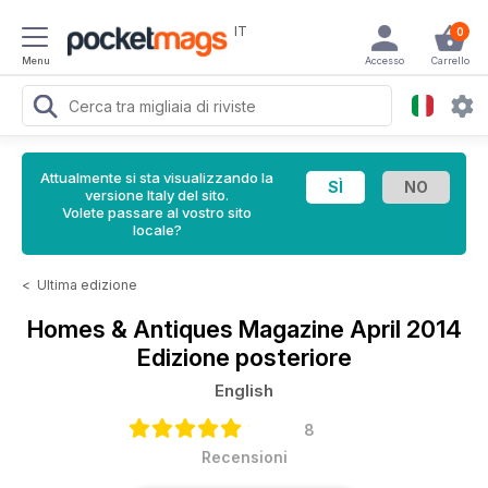
IT
0
Menu
Accesso
Carrello
Attualmente si sta visualizzando la
versione Italy del sito.
Volete passare al vostro sito
locale?
<
Ultima edizione
Homes & Antiques Magazine
April 2014
Edizione posteriore
English
8
Recensioni