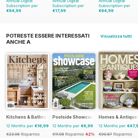
Annual Digital
Annual Digital
Annual Digital
Subscription per
Subscription per
Subscription per
€64,99
€17,99
€64,99
€129.87
Risparmio
€27.96
Risparmio
€129.87
Risparmio
50%
36%
50%
POTRESTE ESSERE INTERESSATI
Visualizza tutti
ANCHE A
Kitchens & Bathrooms Quarterly
Poolside Showcase
Homes & Antique
12 Months per
€16,99
12 Months per
€6,99
12 Months per
€47,
€23.96
Risparmio
€11.98
Risparmio
42%
€90.87
Risparmio