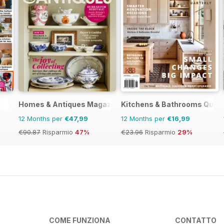
Homes & Antiques Magazine
Kitchens & Bathrooms Quart
12 Months per
€47,99
12 Months per
€16,99
€90.87
Risparmio
47%
€23.96
Risparmio
29%
COME FUNZIONA
CONTATTO