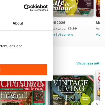
May 2026
April 2026
Marc
About
Acquista per
€6,99
Acquista per
€6,99
Acqui
Vista
|
Al carrello
Vista
|
Al carrello
Vista
ntent, ads and
Visualizza tutti
K