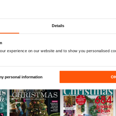
July 2026
June 2026
Details
Acquista per
€6,99
Acquista per
€6,99
Vista
|
Al carrello
Vista
|
Al carrello
m
our experience on our website and to show you personalised co
 my personal information
O