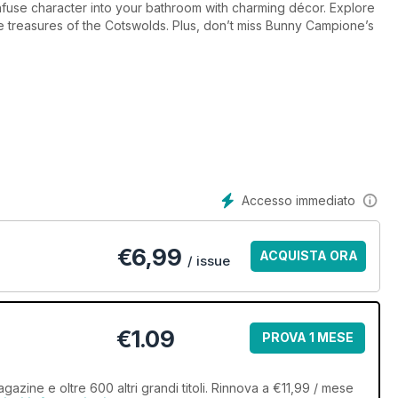
fuse character into your bathroom with charming décor. Explore
e treasures of the Cotswolds. Plus, don’t miss Bunny Campione’s
Accesso immediato
€
6,99
ACQUISTA ORA
/ issue
€1.09
PROVA 1 MESE
zine e oltre 600 altri grandi titoli. Rinnova a €11,99 / mese