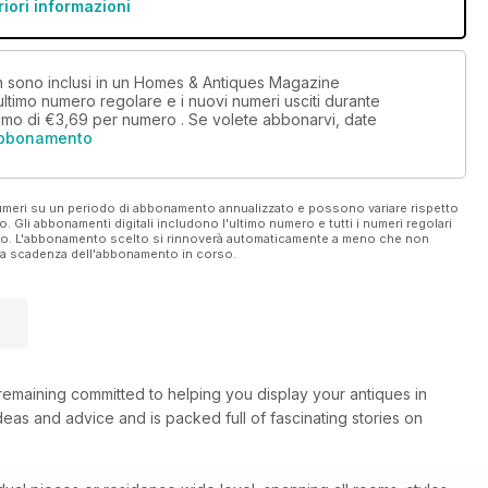
riori informazioni
non sono inclusi in un Homes & Antiques Magazine
timo numero regolare e i nuovi numeri usciti durante
imo di
€3,69
per numero . Se volete abbonarvi, date
abbonamento
 numeri su un periodo di abbonamento annualizzato e possono variare rispetto
vo. Gli abbonamenti digitali includono l'ultimo numero e tutti i numeri regolari
ato. L'abbonamento scelto si rinnoverà automaticamente a meno che non
ella scadenza dell'abbonamento in corso.
remaining committed to helping you display your antiques in
deas and advice and is packed full of fascinating stories on