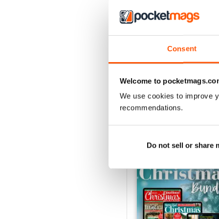
Summer 2026
Consent
Acquista per
€6,99
Vista
|
Al carrello
Welcome to pocketmags.co
We use cookies to improve y
recommendations.
SPECIAL EDITIONS
Do not sell or share