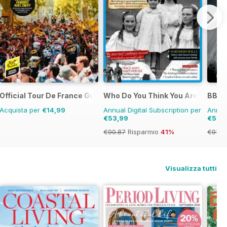
Official Tour De France Guide
Who Do You Think You Are?
BBC 
Acquista per
€14,99
Annual Digital Subscription per
Annual
€53,99
€53,
€90.87
Risparmio
41%
€97.8
Visualizza tutti