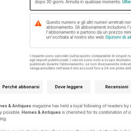
dopo 30 giorni. Annulla in qualsiasi momento.
Ulte
Questo numero e gli altri numeri arretrati 
abbonamento. Gli abbonamenti includono l'ul
l'abbonamento e partono da un prezzo min
un'occhiata al nostro sito web
Opzioni di 
I risparmi sono calcolati sull'acquisto comparabile di singoli
agli importi pubblicizzati. I calcoli sono solo a scopo illustrati
pubblicati durante l'abbonamento, se non diversamente indic
venga annullato nell'area Il mio account fino a 24 ore prima d
Perché abbonarsi
Dove leggere
Recensioni
es & Antiques
magazine has held a loyal following of readers by 
y possible.
Homes & Antiques
is cherished for its combination of i
ing.