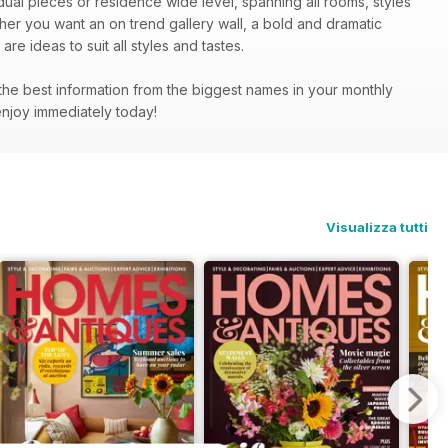
dual pieces or residence wide level, spanning all rooms, styles
er you want an on trend gallery wall, a bold and dramatic
e ideas to suit all styles and tastes.
ll the best information from the biggest names in your monthly
enjoy immediately today!
Visualizza tutti