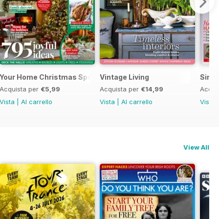
al 2025
Your Home Christmas Special 2025
Vintage Living
Simp
Acquista per
€5,99
Acquista per
€14,99
Acqui
Vista
|
Al carrello
Vista
|
Al carrello
Vista
View All