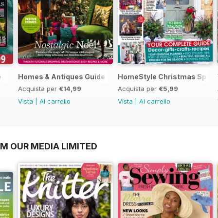
e
Homes & Antiques Guide to Christmas
HomeStyle Christmas Speci
Acquista per
€14,99
Acquista per
€5,99
Vista
|
Al carrello
Vista
|
Al carrello
OM OUR MEDIA LIMITED