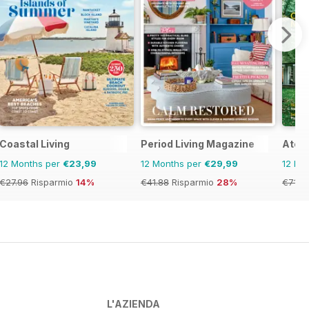
erly
Coastal Living
Period Living Magazine
Atom
12 Months per
€23,99
12 Months per
€29,99
12 Mo
€27.96
Risparmio
14%
€41.88
Risparmio
28%
€71.9
L'AZIENDA