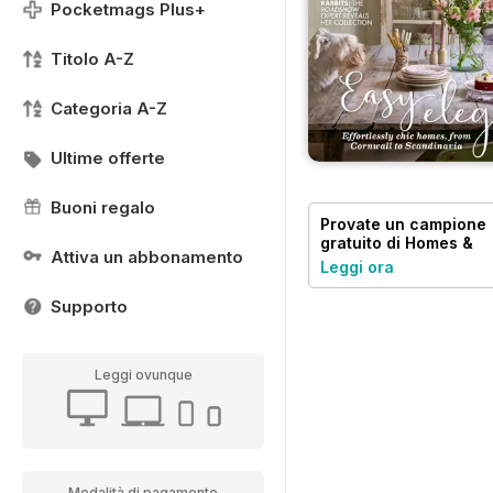
Pocketmags Plus+
Titolo A-Z
Categoria A-Z
Ultime offerte
Buoni regalo
Provate un
campione
gratuito
di Homes &
Attiva un abbonamento
Antiques Magazine
Leggi ora
Supporto
Leggi ovunque
Modalità di pagamento