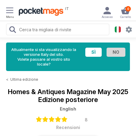
IT
0
Menu
Accesso
Carrello
Attualmente si sta visualizzando la
versione Italy del sito.
Volete passare al vostro sito
locale?
<
Ultima edizione
Homes & Antiques Magazine
May 2025
Edizione posteriore
English
8
Recensioni