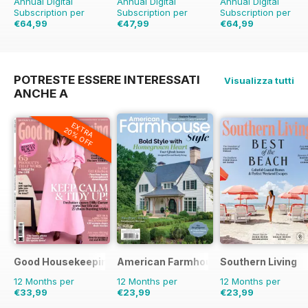
Annual Digital
Annual Digital
Annual Digital
Subscription per
Subscription per
Subscription per
€64,99
€47,99
€64,99
€103.87
Risparmio
€90.87
Risparmio
€129.87
Risparmio
37%
47%
50%
POTRESTE ESSERE INTERESSATI
Visualizza tutti
ANCHE A
EXTRA
20% OFF
Good Housekeeping
American Farmhouse Style
Southern Living
12 Months per
12 Months per
12 Months per
€33,99
€23,99
€23,99