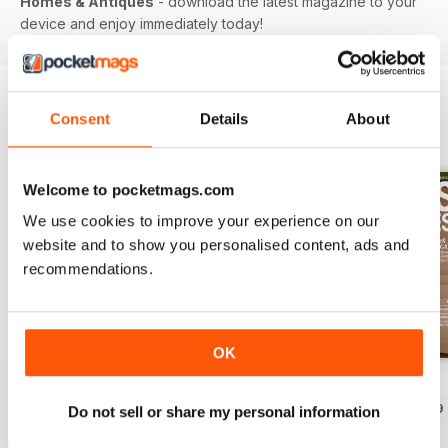
Homes & Antiques
- download the latest magazine to your
device and enjoy immediately today!
Consent
Details
About
EDIZIONI INDIETRO
Visualizza tutti
Welcome to pocketmags.com
We use cookies to improve your experience on our
website and to show you personalised content, ads and
recommendations.
OK
Summer 2026
July 2026
June 2026
Acquista per
€6,99
Acquista per
€6,99
Acquista per
€6,99
Do not sell or share my personal information
Vista
|
Al carrello
Vista
|
Al carrello
Vista
|
Al carrello