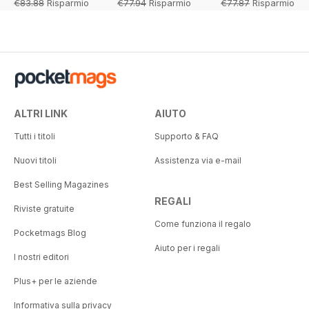
€83.88
Risparmio
€77.94
Risparmio
€77.87
Risparmio
59%
69%
69%
ALTRI LINK
AIUTO
Tutti i titoli
Supporto & FAQ
Nuovi titoli
Assistenza via e-mail
Best Selling Magazines
REGALI
Riviste gratuite
Come funziona il regalo
Pocketmags Blog
Aiuto per i regali
I nostri editori
Plus+ per le aziende
Informativa sulla privacy