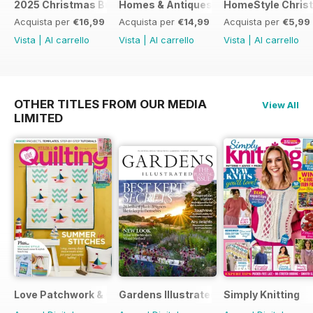
2025 Christmas Bundle
Homes & Antiques Guide to Christmas
HomeStyle Chris
Acquista per
€16,99
Acquista per
€14,99
Acquista per
€5,99
Vista
|
Al carrello
Vista
|
Al carrello
Vista
|
Al carrello
OTHER TITLES FROM OUR MEDIA
View All
LIMITED
Love Patchwork & Quilting
Gardens Illustrated
Simply Knitting