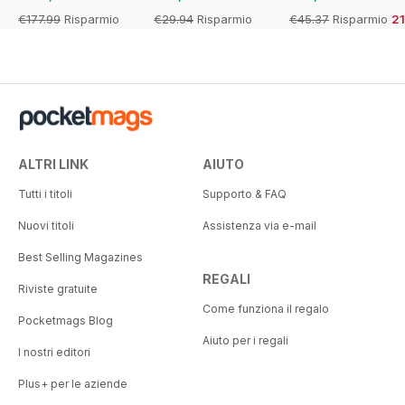
€177.99
Risparmio
€29.94
Risparmio
€45.37
Risparmio
2
38%
23%
ALTRI LINK
AIUTO
Tutti i titoli
Supporto & FAQ
Nuovi titoli
Assistenza via e-mail
Best Selling Magazines
REGALI
Riviste gratuite
Come funziona il regalo
Pocketmags Blog
Aiuto per i regali
I nostri editori
Plus+ per le aziende