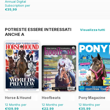
Annual Digital
Subscription per
€35,99
€45.37
Risparmio
21%
POTRESTE ESSERE INTERESSATI
Visualizza tutti
ANCHE A
Horse & Hound
Hoofbeats
Pony Magazine
12 Months per
12 Months per
12 Months per
€109,99
€22,99
€35,99