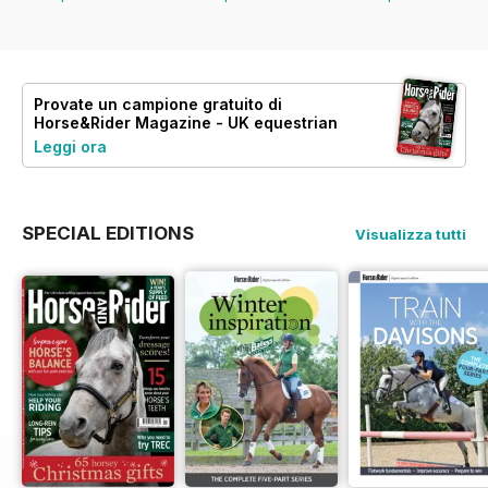
Provate un
campione gratuito
di
Horse&Rider Magazine - UK equestrian
magazine for Horse and Rider
Leggi ora
SPECIAL EDITIONS
Visualizza tutti