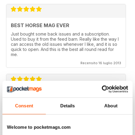
BEST HORSE MAG EVER
Just bought some back issues and a subscription.
Used to buy it from the feed barn. Really like the way I
can access the old issues whenever I like, and it is so
quick to open. And this is the best all round read for
me.
Recensito 16 luglio 2013
V QUICK TO DOWNLOAD AND GREAT
QUALITY.
Consent
Details
About
I love this mag and when I got an iPad for christmas
thought I would try the digital version. I downloaded the
sample for free, no problems. and now I get it sent to
my iPad every month. bliss!
Welcome to pocketmags.com
Recensito 26 febbraio 2013