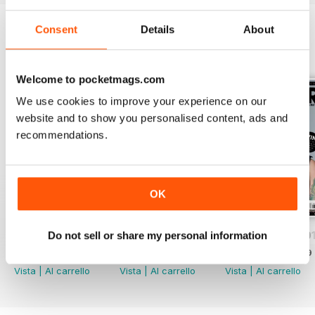
Consent
Details
About
EDIZIONI INDIETRO
Visualizza tutti
Welcome to pocketmags.com
We use cookies to improve your experience on our
website and to show you personalised content, ads and
recommendations.
OK
Do not sell or share my personal information
iDrum August 2016
iDrum July 2016
iDrum 51 June 20
Acquista per
€2,49
Acquista per
€2,49
Acquista per
€2,49
Vista
|
Al carrello
Vista
|
Al carrello
Vista
|
Al carrello