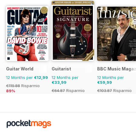
Guitar World
Guitarist
BBC Music Magaz
12 Months per
€12,99
12 Months per
12 Months per
€33,99
€59,99
€119.88
Risparmio
€64.87
Risparmio
€103.87
Risparmio
89%
48%
42%