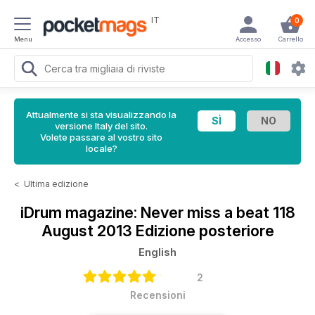
IT
0
Menu
Accesso
Carrello
Attualmente si sta visualizzando la
versione Italy del sito.
Volete passare al vostro sito
locale?
<
Ultima edizione
iDrum magazine: Never miss a beat
118
August 2013 Edizione posteriore
English
2
Recensioni