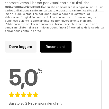
Future Drummer series continues for it’s second instalment,
scorrere verso il basso per visualizzare altri titoli che
this issue focussing on triggering and what can be achieved
potrebbero interessarvi.
I risparmi sono calcolati sull'acquisto comparabile di singoli numeri su un
by incorporating even basic electronics into your set-up.
periodo di abbonamento annualizzato e possono variare rispetto agli
importi pubblicizzati. I calcoli sono solo a scopo illustrativo. Gli
Alongside all of this we also have our regular news, reviews
abbonamenti digitali includono l'ultimo numero e tutti i numeri regolari
of the hottest new gear, tuition and features as well as your
pubblicati durante l'abbonamento, se non diversamente indicato.
L'abbonamento scelto si rinnoverà automaticamente a meno che non
chance to win a superb DrumCraft series 5 kit worth over
venga annullato nell'area Il mio account fino a 24 ore prima della scadenza
£650.00.
dell'abbonamento in corso.
Dove leggere
Recensioni
5,0
/5
Basato su 2 Recensioni dei clienti