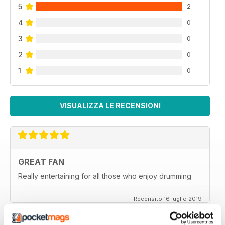
5
2
4
0
3
0
2
0
1
0
VISUALIZZA LE RECENSIONI
GREAT FAN
Really entertaining for all those who enjoy drumming
Recensito 16 luglio 2019