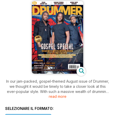
In our jam-packed, gospel-themed August issue of Drummer,
we thought it would be timely to take a closer look at this
ever-popular style. With such a massive wealth of drumming
read more
talent nowadays attributing their phenomenal skills behind the
kit to their gospel roots, once we’d scratched the surface we
found a long list of well-known, current players more than
SELEZIONARE IL FORMATO:
willing to share their experiences with us: from their favourite