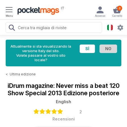
IT
0
Menu
Accesso
Carrello
Attualmente si sta visualizzando la
versione Italy del sito.
Volete passare al vostro sito
locale?
<
Ultima edizione
iDrum magazine: Never miss a beat
120
Show Special 2013 Edizione posteriore
English
2
Recensioni