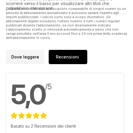
scorrere verso il basso per visualizzare altri titoli che
potrebbero interessarvi.
I risparmi sono calcolati sull'acquisto comparabile di singoli numeri su un
periodo di abbonamento annualizzato e possono variare rispetto agli
importi pubblicizzati. I calcoli sono solo a scopo illustrativo. Gli
abbonamenti digitali includono l'ultimo numero e tutti i numeri regolari
pubblicati durante l'abbonamento, se non diversamente indicato.
L'abbonamento scelto si rinnoverà automaticamente a meno che non
venga annullato nell'area Il mio account fino a 24 ore prima della scadenza
dell'abbonamento in corso.
Dove leggere
Recensioni
5,0
/5
Basato su 2 Recensioni dei clienti