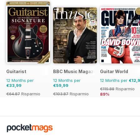
Guitarist
BBC Music Magazine
Guitar World
12 Months per
12 Months per
12 Months per
€12,
€33,99
€59,99
€119.88
Risparmio
€64.87
Risparmio
€103.87
Risparmio
89%
48%
42%