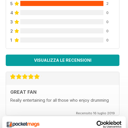
5
2
4
0
3
0
2
0
1
0
VISUALIZZA LE RECENSIONI
GREAT FAN
Really entertaining for all those who enjoy drumming
Recensito 16 luglio 2019