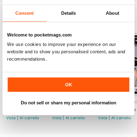
Consent
Details
About
EDIZIONI INDIETRO
Visualizza tutti
Welcome to pocketmags.com
We use cookies to improve your experience on our
website and to show you personalised content, ads and
recommendations.
OK
iDrum August 2016
iDrum July 2016
iDrum 51 June 20
Do not sell or share my personal information
Acquista per
€2,49
Acquista per
€2,49
Acquista per
€2,49
Vista
|
Al carrello
Vista
|
Al carrello
Vista
|
Al carrello