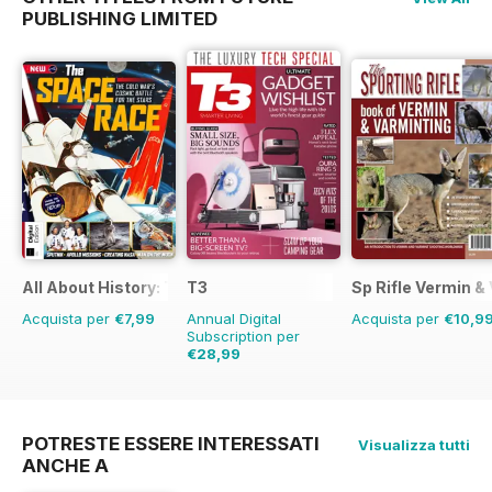
PUBLISHING LIMITED
All About History: The Space Race
T3
Sp Rifle Vermin &
Acquista per
€7,99
Annual Digital
Acquista per
€10,9
Subscription per
€28,99
€64.87
Risparmio
55%
POTRESTE ESSERE INTERESSATI
Visualizza tutti
ANCHE A