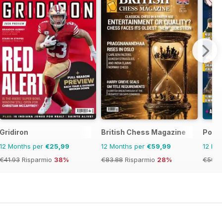
Gridiron
British Chess Magazine
Powe
12 Months per
€25,99
12 Months per
€59,99
12 Mo
€41.93
Risparmio
38%
€83.88
Risparmio
28%
€59.8