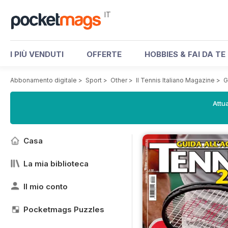
IT
I PIÙ VENDUTI
OFFERTE
HOBBIES & FAI DA TE
Abbonamento digitale
>
Sport
>
Other
>
Il Tennis Italiano Magazine
>
G
Attua
Casa
La mia biblioteca
Il mio conto
Pocketmags Puzzles