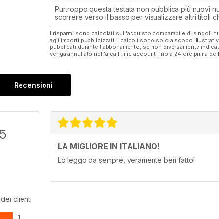
Purtroppo questa testata non pubblica più nuovi num
scorrere verso il basso per visualizzare altri titoli
I risparmi sono calcolati sull'acquisto comparabile di singoli
agli importi pubblicizzati. I calcoli sono solo a scopo illustrati
pubblicati durante l'abbonamento, se non diversamente indic
venga annullato nell'area Il mio account fino a 24 ore prima d
Recensioni
/5
LA MIGLIORE IN ITALIANO!
Lo leggo da sempre, veramente ben fatto!
dei clienti
1