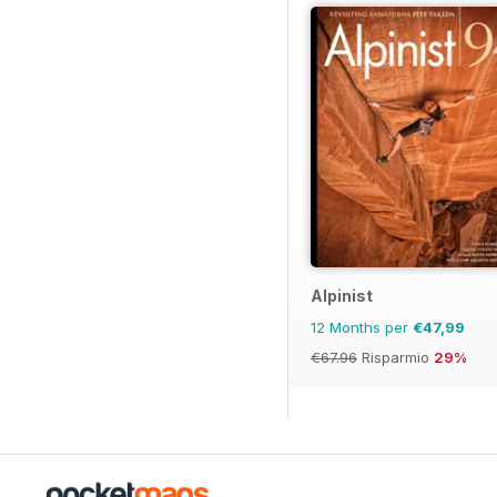
Alpinist
12 Months per
€47,99
€67.96
Risparmio
29%