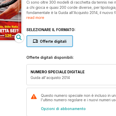
Ci sono oltre 300 modelli di racchetta da tennis nei ne
a chi gioca e quasi 200 corde diverse, per tipologia,
fondamentale è la Guida all'Acquisto 2014, il nuovo fas
read more
Le racchette, 306 in tutto, sono suddivise tra "agonis
giocatori di club, "da principianti", per chi vuole inizi
grande comparto che le presenta è introdotto da un
SELEZIONARE IL FORMATO:
adatta alle proprie esigenze partendo dai parametri 
reticolo d'incordature, materiali ecc.
Offerte digitali
Per quanto concerne i telai agonistici il team tecnico 
sul campo, ha inserito un ulteriore parametro di orien
epoca, quello classico a tutto campo di Roger Fede
Offerte digitali disponibili:
di piatto di Novak Djokovic e il modulo ricco di rotaz
si adatta. Al tennista sarà sufficiente fare riferimen
per identificare gli attrezzi più idonei.
NUMERO SPECIALE DIGITALE
Per quanto concerne le scarpa da tennis, sono indic
Guida all'acquisto 2014
al meglio il proprio piede e la tabella internazional
Il mondo delle corde è suddiviso in cinque macro categ
budelli naturali. E per ogni modello è specificata qual
durata e rotazione.
Questo numero speciale non è incluso in un
l'ultimo numero regolare e i nuovi numeri u
Opzioni di abbonamento