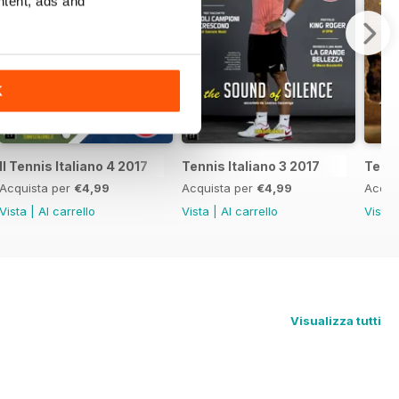
ntent, ads and
K
Il Tennis Italiano 4 2017
Tennis Italiano 3 2017
Tenni
Acquista per
€4,99
Acquista per
€4,99
Acqui
Vista
|
Al carrello
Vista
|
Al carrello
Vista
Visualizza tutti