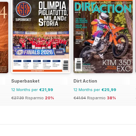
Superbasket
Dirt Action
12 Months per
€21,99
12 Months per
€25,99
€27.39
Risparmio
20%
€41.94
Risparmio
38%