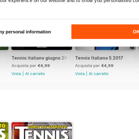
our experience on our website and to show you personalised co
 my personal information
O
Tennis italiano giugno 2017
Tennis Italiano 5 2017
Acquista per
€4,99
Acquista per
€4,99
Vista
|
Al carrello
Vista
|
Al carrello