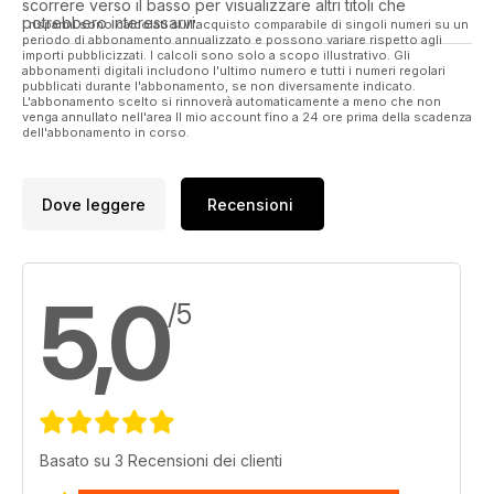
scorrere verso il basso per visualizzare altri titoli che
potrebbero interessarvi.
I risparmi sono calcolati sull'acquisto comparabile di singoli numeri su un
periodo di abbonamento annualizzato e possono variare rispetto agli
importi pubblicizzati. I calcoli sono solo a scopo illustrativo. Gli
abbonamenti digitali includono l'ultimo numero e tutti i numeri regolari
pubblicati durante l'abbonamento, se non diversamente indicato.
L'abbonamento scelto si rinnoverà automaticamente a meno che non
venga annullato nell'area Il mio account fino a 24 ore prima della scadenza
dell'abbonamento in corso.
Dove leggere
Recensioni
5,0
/5
Basato su 3 Recensioni dei clienti