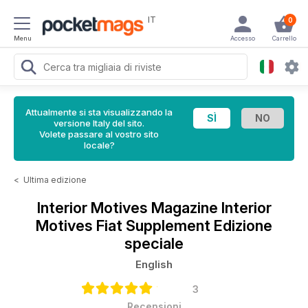
IT
0
Menu
Accesso
Carrello
Attualmente si sta visualizzando la
versione Italy del sito.
Volete passare al vostro sito
locale?
<
Ultima edizione
Interior Motives Magazine
Interior
Motives Fiat Supplement Edizione
speciale
English
3
Recensioni