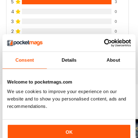
5
3
4
0
3
0
2
0
1
0
Consent
Details
About
VISUALIZZA LE RECENSIONI
Welcome to pocketmags.com
We use cookies to improve your experience on our
website and to show you personalised content, ads and
EDIZIONI INDIETRO
recommendations.
Visualizza tutti
OK