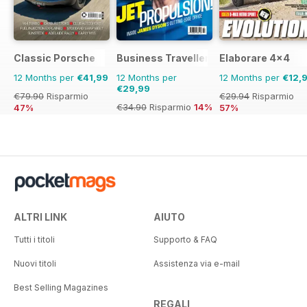
Classic Porsche
Business Traveller UK
Elaborare 4x4
12 Months per
€41,99
12 Months per
12 Months per
€12,
€29,99
€79.90
Risparmio
€29.94
Risparmio
€34.90
Risparmio
14%
47%
57%
ALTRI LINK
AIUTO
Tutti i titoli
Supporto & FAQ
Nuovi titoli
Assistenza via e-mail
Best Selling Magazines
REGALI