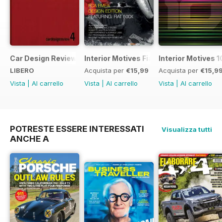
Car Design Review 4 - sample
Interior Motives Fiat Supplement
Interior Motives 
LIBERO
Acquista per
€15,99
Acquista per
€15,9
Vista
|
Al carrello
Vista
|
Al carrello
Vista
|
Al carrello
POTRESTE ESSERE INTERESSATI
Visualizza tutti
ANCHE A