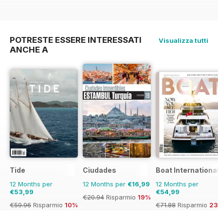
POTRESTE ESSERE INTERESSATI
Visualizza tutti
ANCHE A
Tide
Ciudades
Boat Internationa
12 Months per
12 Months per
€16,99
12 Months per
€53,99
€54,99
€20.94
Risparmio
19%
€59.96
Risparmio
10%
€71.88
Risparmio
2