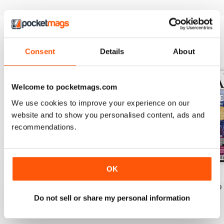
EDIZIONI INDIETRO
Visualizza tutti
Consent
Details
About
Welcome to pocketmags.com
We use cookies to improve your experience on our
website and to show you personalised content, ads and
recommendations.
OK
Jun/Jul 2026
Apr/May 2026
Feb/Mar 2026
Acquista per
€6,99
Acquista per
€6,99
Acquista per
€6,99
Do not sell or share my personal information
Vista
|
Al carrello
Vista
|
Al carrello
Vista
|
Al carrello