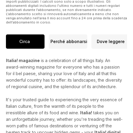
importi pubblicizzati. I calcoli sono solo a scopo illustrativo. Gli
abbonamenti digitali includono l'ultimo numero e tutti i numeri regolari
pubblicati durante l'abbonamento, se non diversamente indicato.
L'abbonamento scelto si rinnoverà automaticamente a meno che non
venga annullato nell'area Il mio account fino a 24 ore prima della scadenza
dell'abbonamento in corso.
Circa
Perché abbonarsi
Dove leggere
Italia! magazine
is a celebration of all things Italy. An
award-winning magazine for everyone who has a passion
for il bel paese, sharing your love of Italy and all that this
wonderful country has to offer: its landscapes, the diversity
of regional cuisine, and the splendour of its architecture.
It's your trusted guide to experiencing the very essence of
Italian culture, from the warmth of its people to the
irresistible allure of its food and wine.
Italia!
takes you on
an unforgettable journey, whether you're treading the well-
worn paths of famous destinations or venturing off the
beaten track to uncover hidden gems - your
Italia! digital