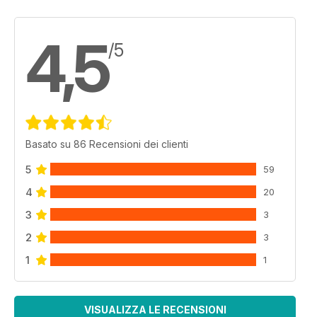
4,5
/5
Basato su 86 Recensioni dei clienti
5
59
4
20
3
3
2
3
1
1
VISUALIZZA LE RECENSIONI