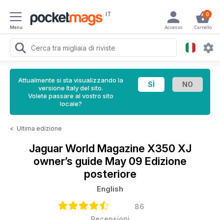
IT
0
Menu
Accesso
Carrello
Attualmente si sta visualizzando la
versione Italy del sito.
Volete passare al vostro sito
locale?
<
Ultima edizione
Jaguar World Magazine
X350 XJ
owner’s guide May 09 Edizione
posteriore
English
86
Recensioni