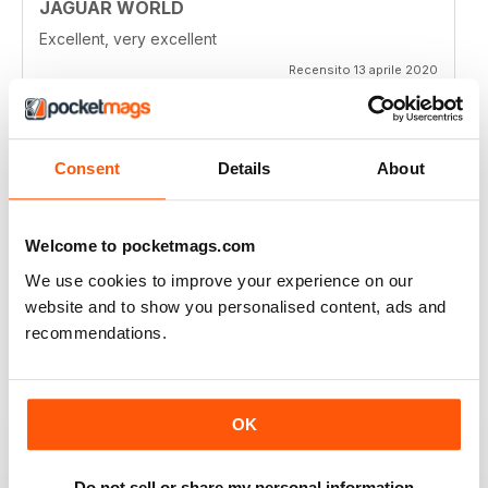
JAGUAR WORLD
Excellent, very excellent
Recensito 13 aprile 2020
Consent
Details
About
JAGUAR WORLD
I always enjoy each issue of Jaguar World. Its the only
mag that subscribe to. Keep up the great work!
Welcome to pocketmags.com
We use cookies to improve your experience on our
Recensito 20 febbraio 2020
website and to show you personalised content, ads and
recommendations.
JAGUAR
OK
Hi I have just purchased a 2002 xjr 100 .great car .just
have to sort out how everything works on it lol . original
black with black leather seats with Montreal wheels
,looks great and runs the same.i would like any
Do not sell or share my personal information