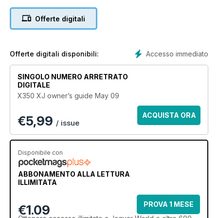
styling of the original ‘Series 1’ XJ of 1968.
That Series 1 XJ was, of course, rightly applauded
Offerte digitali
when it was new for its clean, uncluttered lines and
road-hugging stance, and Jaguar’s return to those
classical cues in later years with the X300 of 1994
proved to be no bad thing. In fact, an average of
Accesso immediato
Offerte digitali disponibili:
around 31,600 X300s were sold for every year it
was in production, a figure that bettered any XJ that
SINGOLO NUMERO ARRETRATO
came before it. The almost identically bodied X308,
DIGITALE
its successor, did well to maintain much the same
X350 XJ owner’s guide May 09
sales pace, an average of 24,100 examples being
built for every year of its production until, in 2003, it
ACQUISTA ORA
€
5,99
was replaced by the X350.
/ issue
Packed full of industry-leading technology, not
least its lightweight aluminium riveted and bonded
structure, styling wise the X350 still leaned
Disponibile con
heavily on those classic XJ cues,
and it was widely criticised for
ABBONAMENTO ALLA LETTURA
it. Personally, when specified
ILLIMITATA
correctly – and for me
that would mean larger
PROVA 1 MESE
€1.09
wheels, dark exterior
and interior colours