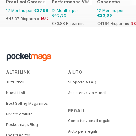
Practical Caravan
Performance VW
Copacetic
12 Months per
€37,99
12 Months per
12 Months per
€45,99
€23,99
€45.37
Risparmio
16%
€83.88
Risparmio
€41.94
Risparmio
4
45%
ALTRI LINK
AIUTO
Tutti i titoli
Supporto & FAQ
Nuovi titoli
Assistenza via e-mail
Best Selling Magazines
REGALI
Riviste gratuite
Come funziona il regalo
Pocketmags Blog
Aiuto per i regali
I nostri editori