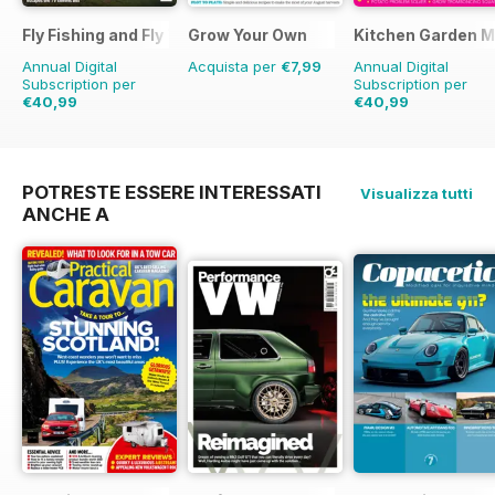
Fly Fishing and Fly Tying
Grow Your Own
Kitchen Garden 
Annual Digital
Acquista per
€7,99
Annual Digital
Subscription per
Subscription per
€40,99
€40,99
€71.88
Risparmio
43%
€95.88
Risparmio
57%
POTRESTE ESSERE INTERESSATI
Visualizza tutti
ANCHE A