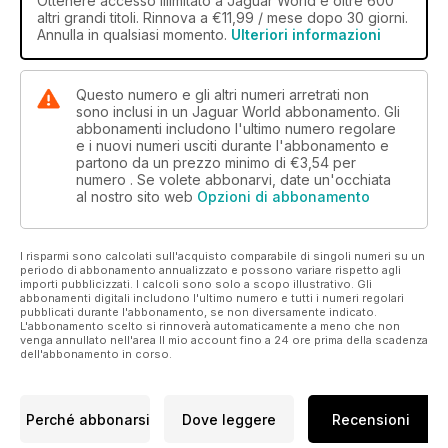
Ottenere
accesso illimitato
a Jaguar World e oltre 600
altri grandi titoli. Rinnova a €11,99 / mese dopo 30 giorni.
and a mesh grille,
Annulla in qualsiasi momento.
Ulteriori informazioni
whatever the engine
choice – I think the
X350 is an imposing
Questo numero e gli altri numeri arretrati non
and impressive
sono inclusi in un Jaguar World abbonamento. Gli
looking car on the
abbonamenti includono l'ultimo numero regolare
road, especially since
e i nuovi numeri usciti durante l'abbonamento e
its facelift in 2007, and
partono da un prezzo minimo di
€3,54
per
numero . Se volete abbonarvi, date un'occhiata
it’s also been the recipient
al nostro sito web
Opzioni di abbonamento
of several significant industry
awards.
I risparmi sono calcolati sull'acquisto comparabile di singoli numeri su un
periodo di abbonamento annualizzato e possono variare rispetto agli
importi pubblicizzati. I calcoli sono solo a scopo illustrativo. Gli
abbonamenti digitali includono l'ultimo numero e tutti i numeri regolari
pubblicati durante l'abbonamento, se non diversamente indicato.
L'abbonamento scelto si rinnoverà automaticamente a meno che non
venga annullato nell'area Il mio account fino a 24 ore prima della scadenza
dell'abbonamento in corso.
Perché abbonarsi
Dove leggere
Recensioni