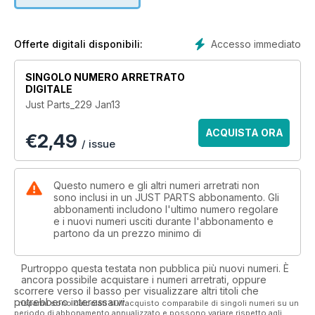
Accesso immediato
Offerte digitali disponibili:
SINGOLO NUMERO ARRETRATO
DIGITALE
Just Parts_229 Jan13
ACQUISTA ORA
€
2,49
/ issue
Questo numero e gli altri numeri arretrati non
sono inclusi in un JUST PARTS abbonamento. Gli
abbonamenti includono l'ultimo numero regolare
e i nuovi numeri usciti durante l'abbonamento e
partono da un prezzo minimo di
Purtroppo questa testata non pubblica più nuovi numeri. È
ancora possibile acquistare i numeri arretrati, oppure
scorrere verso il basso per visualizzare altri titoli che
potrebbero interessarvi.
I risparmi sono calcolati sull'acquisto comparabile di singoli numeri su un
periodo di abbonamento annualizzato e possono variare rispetto agli