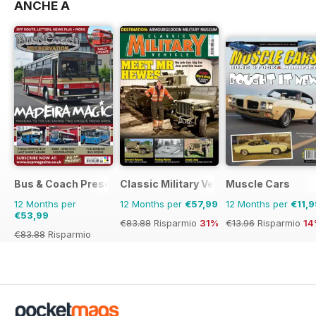
ANCHE A
Bus & Coach Preservation
Classic Military Vehicle
Muscle Cars
12 Months per
12 Months per
€57,99
12 Months per
€11,9
€53,99
€83.88
Risparmio
31%
€13.96
Risparmio
14
€83.88
Risparmio
36%