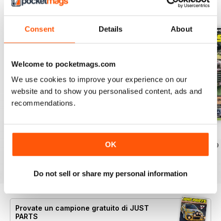
EDIZIONI INDIETRO
Visualizza tutti
Consent
Details
About
Welcome to pocketmags.com
We use cookies to improve your experience on our
website and to show you personalised content, ads and
recommendations.
23-12
23-11
23-10
OK
Acquista per
€4,99
Acquista per
€4,99
Acquista per
€4,99
Vista
|
Al carrello
Vista
|
Al carrello
Vista
|
Al carrello
Do not sell or share my personal information
Provate un
campione gratuito
di JUST
PARTS