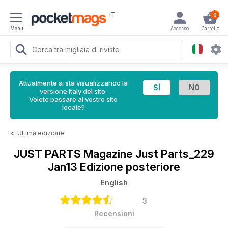
IT
0
Menu
Accesso
Carrello
Attualmente si sta visualizzando la
versione Italy del sito.
Volete passare al vostro sito
locale?
<
Ultima edizione
JUST PARTS Magazine
Just Parts_229
Jan13 Edizione posteriore
English
3
Recensioni