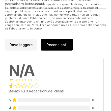
potrebbero interessarvi.
I risparmi sono calcolati sull'acquisto comparabile di singoli numeri su un
periodo di abbonamento annualizzato e possono variare rispetto agli
importi pubblicizzati. I calcoli sono solo a scopo illustrativo. Gli
abbonamenti digitali includono l'ultimo numero e tutti i numeri regolari
pubblicati durante l'abbonamento, se non diversamente indicato.
L'abbonamento scelto si rinnoverà automaticamente a meno che non
venga annullato nell'area Il mio account fino a 24 ore prima della scadenza
dell'abbonamento in corso.
Dove leggere
Recensioni
N/A
Basato su 0 Recensioni dei clienti
5
0
4
0