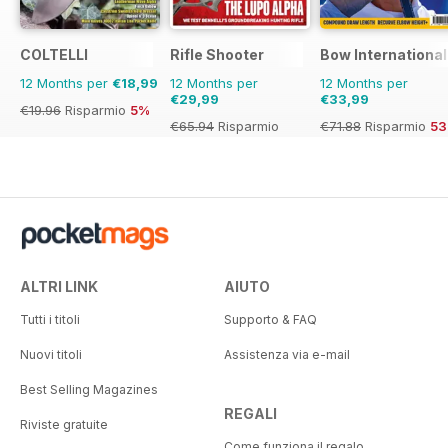
COLTELLI
Rifle Shooter
Bow International
12 Months per
€18,99
12 Months per
12 Months per
€29,99
€33,99
€19.96
Risparmio
5%
€65.94
Risparmio
€71.88
Risparmio
5
55%
ALTRI LINK
AIUTO
Tutti i titoli
Supporto & FAQ
Nuovi titoli
Assistenza via e-mail
Best Selling Magazines
REGALI
Riviste gratuite
Come funziona il regalo