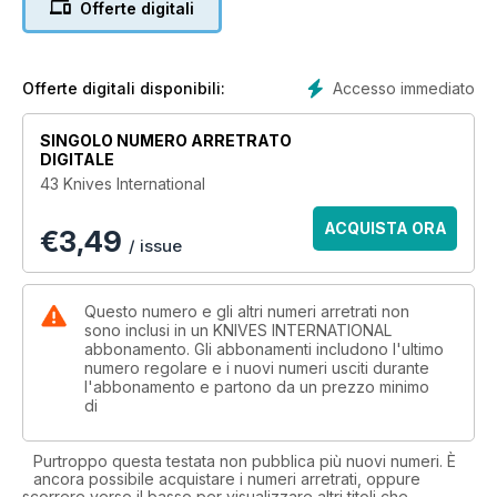
Offerte digitali
Environment-Conscious
The Home Of Custom Excellence
Accesso immediato
Offerte digitali disponibili:
Made In Italy
SINGOLO NUMERO ARRETRATO
DIGITALE
43 Knives International
ACQUISTA ORA
€
3,49
/ issue
Questo numero e gli altri numeri arretrati non
sono inclusi in un KNIVES INTERNATIONAL
abbonamento. Gli abbonamenti includono l'ultimo
numero regolare e i nuovi numeri usciti durante
l'abbonamento e partono da un prezzo minimo
di
Purtroppo questa testata non pubblica più nuovi numeri. È
ancora possibile acquistare i numeri arretrati, oppure
scorrere verso il basso per visualizzare altri titoli che