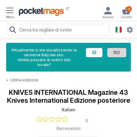
IT
0
Menu
Accesso
Carrello
Attualmente si sta visualizzando la
versione Italy del sito.
Volete passare al vostro sito
locale?
<
Ultima edizione
KNIVES INTERNATIONAL Magazine
43
Knives International Edizione posteriore
Italian
0
Recensioni