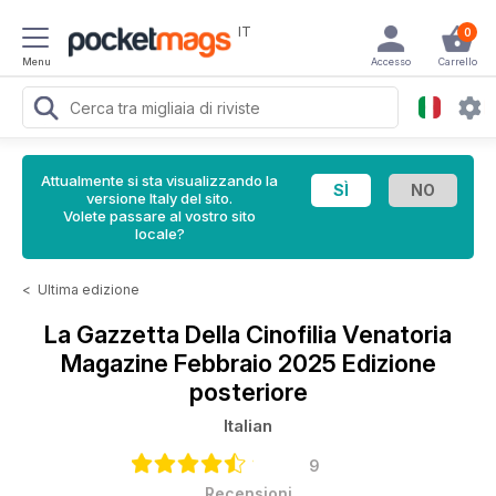
IT
0
Menu
Accesso
Carrello
Attualmente si sta visualizzando la
versione Italy del sito.
Volete passare al vostro sito
locale?
<
Ultima edizione
La Gazzetta Della Cinofilia Venatoria
Magazine
Febbraio 2025 Edizione
posteriore
Italian
9
Recensioni