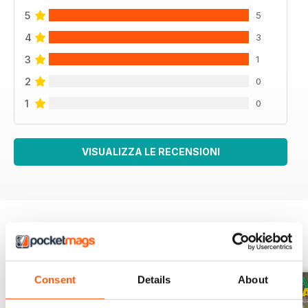
5
5
4
3
3
1
2
0
1
0
VISUALIZZA LE RECENSIONI
EDIZIONI INDIETRO
Visualizza tutti
Consent
Details
About