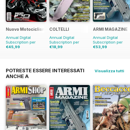
Nuovo Motociclismo e Fuoristrada d'Epoca
COLTELLI
ARMI MAGAZINE
Annual Digital
Annual Digital
Annual Digital
Subscription per
Subscription per
Subscription per
€45,99
€18,99
€53,99
€59.90
Risparmio
€19.96
Risparmio
5%
€59.88
Risparmio
1
23%
POTRESTE ESSERE INTERESSATI
Visualizza tutti
ANCHE A