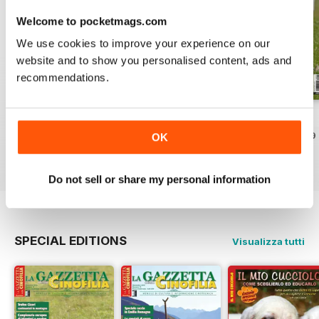
Welcome to pocketmags.com
We use cookies to improve your experience on our
website and to show you personalised content, ads and
recommendations.
Luglio 2026
Giuigno 2026
Maggio 2026
Acquista per
€4,99
Acquista per
€4,99
Acquista per
€4,99
OK
Vista
|
Al carrello
Vista
|
Al carrello
Vista
|
Al carrello
Do not sell or share my personal information
SPECIAL EDITIONS
Visualizza tutti