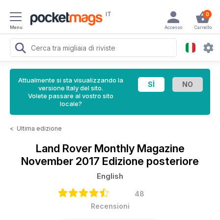
IT
0
Menu
Accesso
Carrello
Attualmente si sta visualizzando la
versione Italy del sito.
Volete passare al vostro sito
locale?
<
Ultima edizione
Land Rover Monthly Magazine
November 2017 Edizione posteriore
English
48
Recensioni