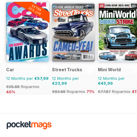
EXTRA
20% OFF
Car
Street Trucks
Mini World
12 Months per
€57,99
12 Months per
12 Months per
€23,99
€45,99
€95.88
Risparmio
€83.88
Risparmio
71%
€77.87
Risparmio
4
40%