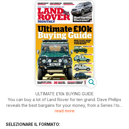
ULTIMATE £10k BUYING GUIDE
You can buy a lot of Land Rover for ten grand. Dave Phillips
reveals the best bargains for your money, from a Series I to a
read more
Disco 4 and Freelander 2, what can a budget of £10,000 get
you.
SELEZIONARE IL FORMATO: