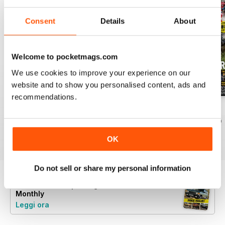
Consent
Details
About
Welcome to pocketmags.com
We use cookies to improve your experience on our
website and to show you personalised content, ads and
recommendations.
August 2026
July 2026
June 2026
Acquista per
€7,99
Acquista per
€7,99
Acquista per
€7,99
Vista
|
Al carrello
Vista
|
Al carrello
Vista
|
Al carrello
OK
Do not sell or share my personal information
Provate un
campione gratuito
di Land Rover
Monthly
Leggi ora