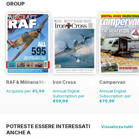
GROUP
RAF & Militaria History
Iron Cross
Campervan
Acquista per
€5,99
Annual Digital
Annual Digital
Subscription per
Subscription per
€59,99
€79,99
€71.96
Risparmio
17%
€83.88
Risparmio
5
POTRESTE ESSERE INTERESSATI
Visualizza tutti
ANCHE A