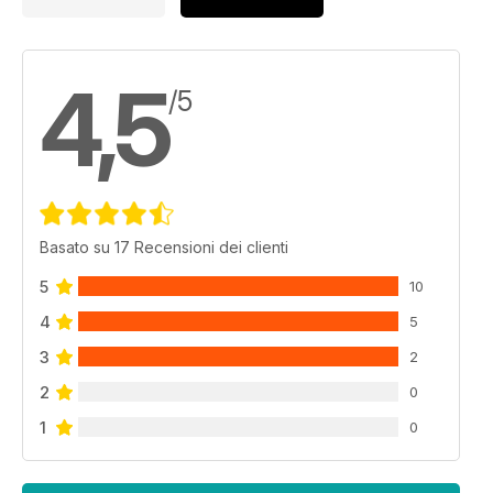
4,5
/5
Basato su 17 Recensioni dei clienti
5
10
4
5
3
2
2
0
1
0