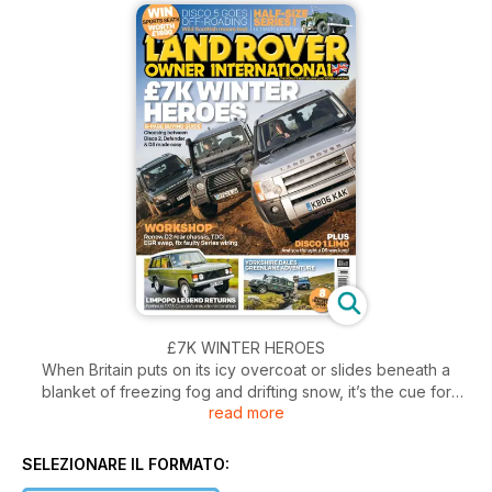
£7K WINTER HEROES
When Britain puts on its icy overcoat or slides beneath a
blanket of freezing fog and drifting snow, it’s the cue for
read more
4x4s especially Land Rovers to come to the rescue and
keep the country moving. Inspirational acts of kindness by
4x4 driving ‘good Samaritans’ headline TV and newspaper
SELEZIONARE IL FORMATO:
reports as owners put their vehicles’ winter-conquering