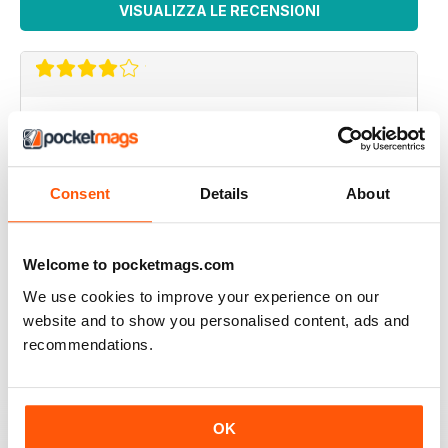
VISUALIZZA LE RECENSIONI
GOOD ARTICLES
Good Articles
Recensito 21 agosto 2022
Consent
Details
About
Welcome to pocketmags.com
LAND ROVER OWNER
We use cookies to improve your experience on our
Great cross section of Land Rover related items and
website and to show you personalised content, ads and
articles
recommendations.
Recensito 08 luglio 2020
OK