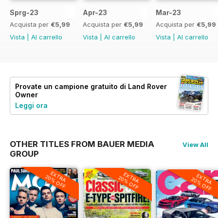
Sprg-23
Apr-23
Mar-23
Acquista per
€5,99
Acquista per
€5,99
Acquista per
€5,99
Vista
|
Al carrello
Vista
|
Al carrello
Vista
|
Al carrello
Provate un
campione gratuito
di Land Rover
Owner
Leggi ora
OTHER TITLES FROM BAUER MEDIA
View All
GROUP
EXTRA
EXTRA
EXTRA
20% OFF
20% OFF
20% OFF