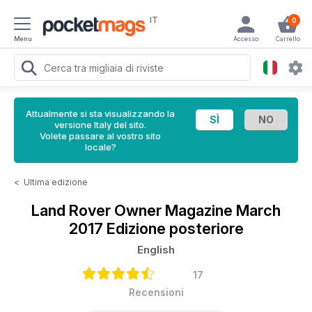
IT
0
Menu
Accesso
Carrello
Attualmente si sta visualizzando la
versione Italy del sito.
Volete passare al vostro sito
locale?
<
Ultima edizione
Land Rover Owner Magazine
March
2017 Edizione posteriore
English
17
Recensioni