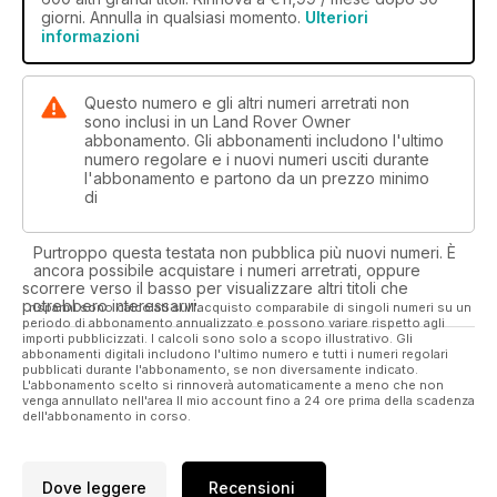
giorni. Annulla in qualsiasi momento.
Ulteriori
informazioni
Questo numero e gli altri numeri arretrati non
sono inclusi in un Land Rover Owner
abbonamento. Gli abbonamenti includono l'ultimo
numero regolare e i nuovi numeri usciti durante
l'abbonamento e partono da un prezzo minimo
di
Purtroppo questa testata non pubblica più nuovi numeri. È
ancora possibile acquistare i numeri arretrati, oppure
scorrere verso il basso per visualizzare altri titoli che
potrebbero interessarvi.
I risparmi sono calcolati sull'acquisto comparabile di singoli numeri su un
periodo di abbonamento annualizzato e possono variare rispetto agli
importi pubblicizzati. I calcoli sono solo a scopo illustrativo. Gli
abbonamenti digitali includono l'ultimo numero e tutti i numeri regolari
pubblicati durante l'abbonamento, se non diversamente indicato.
L'abbonamento scelto si rinnoverà automaticamente a meno che non
venga annullato nell'area Il mio account fino a 24 ore prima della scadenza
dell'abbonamento in corso.
Dove leggere
Recensioni