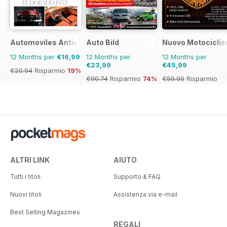
Automoviles Antiguos
Auto Bild
Nuovo Motociclis
12 Months per
€16,99
12 Months per
12 Months per
€23,99
€45,99
€20.94
Risparmio
19%
€90.74
Risparmio
74%
€59.90
Risparmio
23%
ALTRI LINK
AIUTO
Tutti i titoli
Supporto & FAQ
Nuovi titoli
Assistenza via e-mail
Best Selling Magazines
REGALI