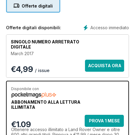
abilities to heroic use, helping deliver vital assistance to
Offerte digitali
stranded motorists and others in need. Putting your trust in a
solid and safe secondhand Land Rover makes a lot of sense
for you, and those around you. Even with a budget of up to
£7000 you could net any one of these great models:
Accesso immediato
Offerte digitali disponibili:
Defender 90, Discovery 2 and Disco 3.
SINGOLO NUMERO ARRETRATO
DIGITALE
March 2017
ACQUISTA ORA
€
4,99
/ issue
Disponibile con
ABBONAMENTO ALLA LETTURA
ILLIMITATA
PROVA 1 MESE
€1.09
Ottenere
accesso illimitato
a Land Rover Owner e oltre
600 altri grandi titoli. Rinnova a €11,99 / mese dopo 30