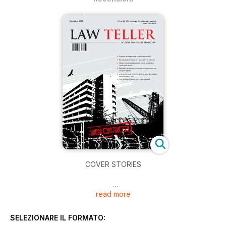
COVER STORIES
read more
· Property developer must respect contract: SC
SELEZIONARE IL FORMATO:
· Extra judicial confession is a weak piece of evidence