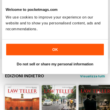
4
0
3
0
Welcome to pocketmags.com
2
0
We use cookies to improve your experience on our
website and to show you personalised content, ads and
1
0
recommendations.
VISUALIZZA LE RECENSIONI
OK
Do not sell or share my personal information
EDIZIONI INDIETRO
Visualizza tutti