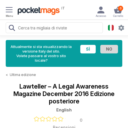
IT
0
Menu
Accesso
Carrello
Attualmente si sta visualizzando la
versione Italy del sito.
Volete passare al vostro sito
locale?
<
Ultima edizione
Lawteller – A Legal Awareness
Magazine
December 2016 Edizione
posteriore
English
0
Recensioni