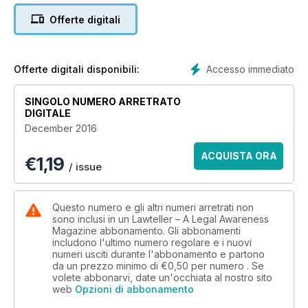
Offerte digitali
· Offence committed beyond territorial jurisdiction can be
investigated
· Eligibility is to be seen at the time of appointment and not
Accesso immediato
Offerte digitali disponibili:
prior thereto
SINGOLO NUMERO ARRETRATO
· Alternate remedy cannot by itself be ground to dismiss
DIGITALE
petition under S. 482
December 2016
ACQUISTA ORA
€
1,19
/ issue
· 'Bad' grading of a lower court judge quashed
Questo numero e gli altri numeri arretrati non
sono inclusi in un Lawteller – A Legal Awareness
Magazine abbonamento. Gli abbonamenti
includono l'ultimo numero regolare e i nuovi
numeri usciti durante l'abbonamento e partono
da un prezzo minimo di
€0,50
per numero . Se
volete abbonarvi, date un'occhiata al nostro sito
web
Opzioni di abbonamento