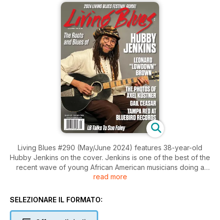
Living Blues #290 (May/June 2024) features 38-year-old
Hubby Jenkins on the cover. Jenkins is one of the best of the
recent wave of young African American musicians doing a
read more
deep dive into pre-war blues, string band, and other roots
music, and developing their own sound based on these
acoustic styles. An early member of the Carolina Chocolate
SELEZIONARE IL FORMATO:
Drops, Jenkins is now exploring his musical path as a solo
artist. Guitarist Leonard “Lowdown” Brown relocated from