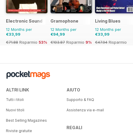
Electronic Sound
Gramophone
Living Blues
12 Months per
12 Months per
12 Months per
€33,99
€94,99
€33,99
€71.88
Risparmio
53%
€103.87
Risparmio
9%
€47.94
Risparmio
29%
ALTRI LINK
AIUTO
Tutti i titoli
Supporto & FAQ
Nuovi titoli
Assistenza via e-mail
Best Selling Magazines
REGALI
Riviste gratuite