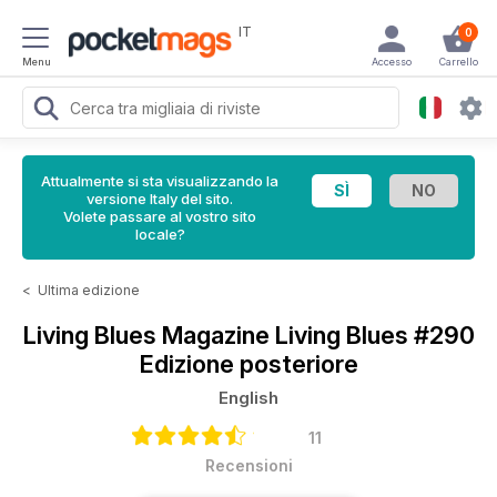
IT
0
Menu
Accesso
Carrello
Attualmente si sta visualizzando la
versione Italy del sito.
Volete passare al vostro sito
locale?
<
Ultima edizione
Living Blues Magazine
Living Blues #290
Edizione posteriore
English
11
Recensioni