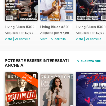
Living Blues #302
Living Blues #301
Living Blues #300
Acquista per
€7,99
Acquista per
€7,99
Acquista per
€7,99
Vista
|
Al carrello
Vista
|
Al carrello
Vista
|
Al carrello
POTRESTE ESSERE INTERESSATI
Visualizza tutti
ANCHE A
EXTRA
20% OFF