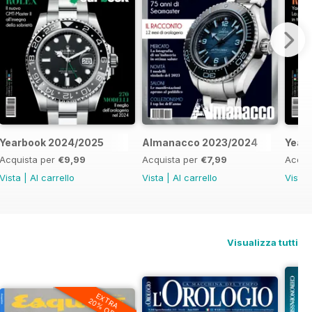
Yearbook 2024/2025
Almanacco 2023/2024
Year
Acquista per
€9,99
Acquista per
€7,99
Acqui
Vista
|
Al carrello
Vista
|
Al carrello
Vista
Visualizza tutti
EXTRA
20% OFF