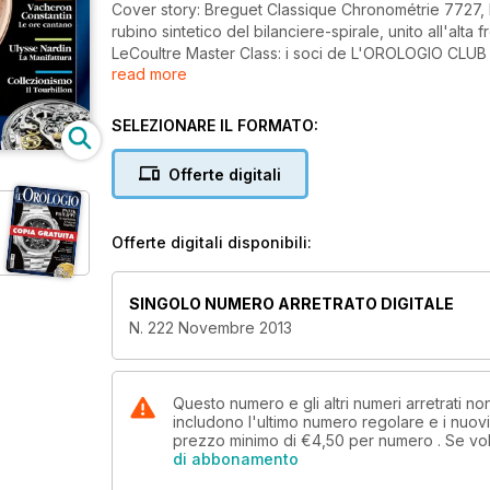
Cover story: Breguet Classique Chronométrie 7727, l'u
rubino sintetico del bilanciere-spirale, unito all'alta
LeCoultre Master Class: i soci de L'OROLOGIO CLUB a 
read more
ripetizione minuti firmate Vacheron Constantin. Ulys
Piguet Grande Complication (seconda parte).
SELEZIONARE IL FORMATO:
Offerte digitali
Offerte digitali disponibili:
SINGOLO NUMERO ARRETRATO DIGITALE
N. 222 Novembre 2013
Questo numero e gli altri numeri arretrati n
includono l'ultimo numero regolare e i nuov
prezzo minimo di
€4,50
per numero . Se vol
di abbonamento