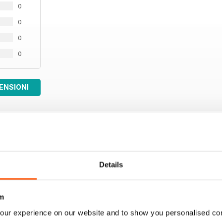
0
0
0
0
ENSIONI
Details
m
our experience on our website and to show you personalised co