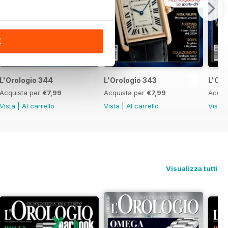
K
L'Orologio 344
L'Orologio 343
L'Oro
Acquista per
€7,99
Acquista per
€7,99
Acqui
Vista
|
Al carrello
Vista
|
Al carrello
Vista
Visualizza tutti