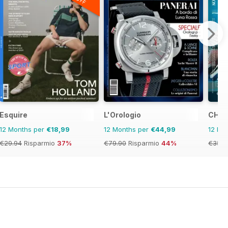
Esquire
L'Orologio
CHRO
12 Months per
€18,99
12 Months per
€44,99
12 Mo
€29.94
Risparmio
37%
€79.90
Risparmio
44%
€35.9