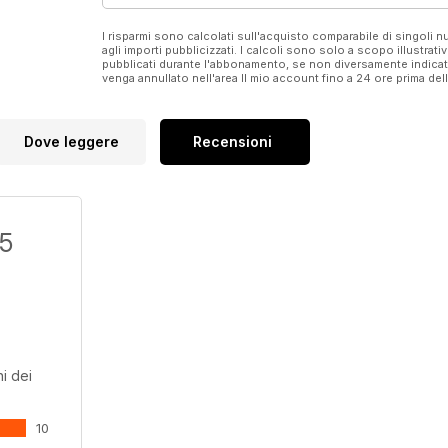
I risparmi sono calcolati sull'acquisto comparabile di singoli
agli importi pubblicizzati. I calcoli sono solo a scopo illustrati
pubblicati durante l'abbonamento, se non diversamente indic
venga annullato nell'area Il mio account fino a 24 ore prima d
Dove leggere
Recensioni
/5
i dei
10