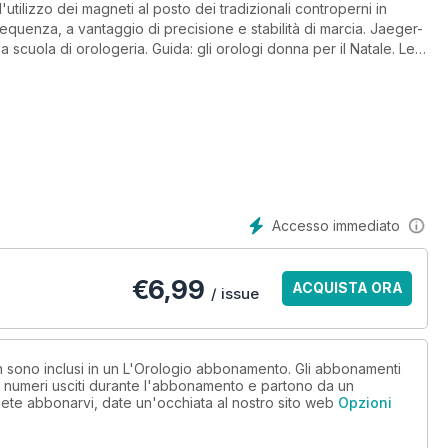
tilizzo dei magneti al posto dei tradizionali controperni in
 frequenza, a vantaggio di precisione e stabilità di marcia. Jaeger-
scuola di orologeria. Guida: gli orologi donna per il Natale. Le
se Nardin: innovazione e savoir-faire. Esempi di tecnica: Audemars
Accesso immediato
€
6,99
ACQUISTA ORA
/ issue
on sono inclusi in un L'Orologio abbonamento. Gli abbonamenti
i numeri usciti durante l'abbonamento e partono da un
ete abbonarvi, date un'occhiata al nostro sito web
Opzioni