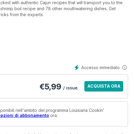
cked with authentic Cajun recipes that will transport you to the
 shrimp boil recipe and 78 other mouthwatering dishes. Get
icks from the experts.
Accesso immediato
€
5,99
ACQUISTA ORA
/ issue
isponibili nell'ambito del programma Louisiana Cookin’
opzioni di abbonamento
ora.