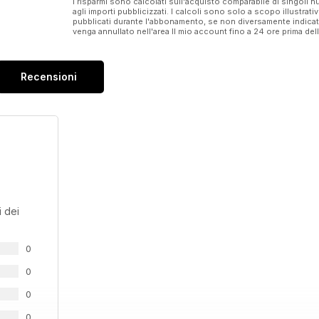
I risparmi sono calcolati sull'acquisto comparabile di singoli
agli importi pubblicizzati. I calcoli sono solo a scopo illustrati
pubblicati durante l'abbonamento, se non diversamente indic
venga annullato nell'area Il mio account fino a 24 ore prima d
Recensioni
 dei
0
0
0
0