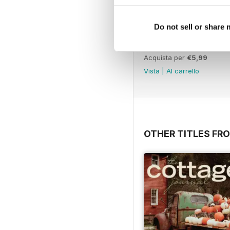
Do not sell or share
May/June 2026
Acquista per
€5,99
Vista
|
Al carrello
OTHER TITLES FR