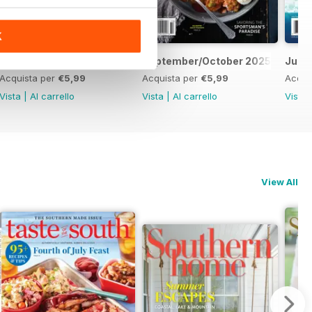
K
November/December 2025
September/October 2025
July
Acquista per
€5,99
Acquista per
€5,99
Acqui
Vista
|
Al carrello
Vista
|
Al carrello
Vista
View All