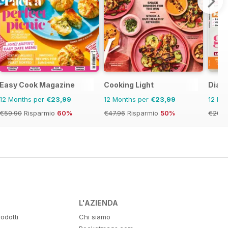
pirations
Easy Cook Magazine
Cooking Light
Diabe
12 Months per
€23,99
12 Months per
€23,99
12 Mo
€59.90
Risparmio
60%
€47.96
Risparmio
50%
€20.9
L'AZIENDA
odotti
Chi siamo