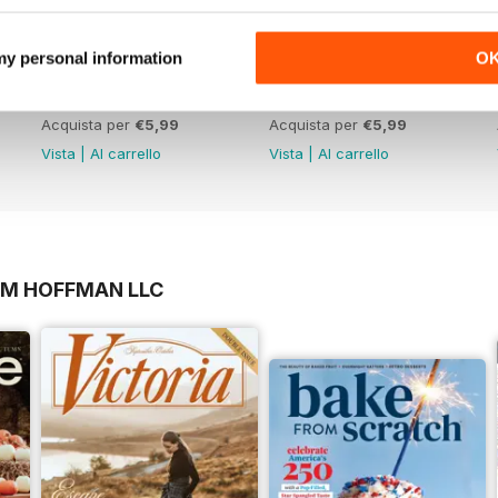
 my personal information
O
March/April 2026
January/February 2026
Acquista per
€5,99
Acquista per
€5,99
Vista
|
Al carrello
Vista
|
Al carrello
OM HOFFMAN LLC