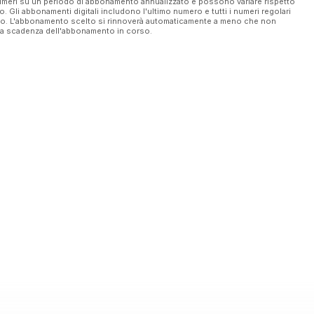
 numeri su un periodo di abbonamento annualizzato e possono variare rispetto
vo. Gli abbonamenti digitali includono l'ultimo numero e tutti i numeri regolari
ato. L'abbonamento scelto si rinnoverà automaticamente a meno che non
ella scadenza dell'abbonamento in corso.