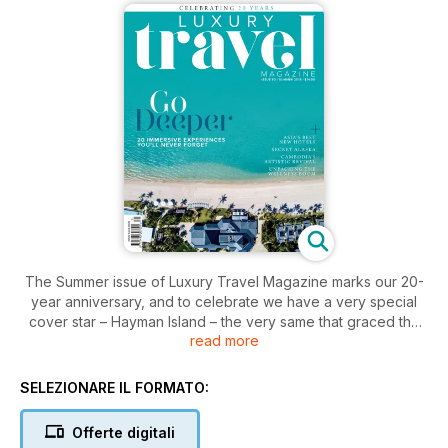
The Summer issue of Luxury Travel Magazine marks our 20-
year anniversary, and to celebrate we have a very special
cover star – Hayman Island – the very same that graced the
read more
cover of our inaugural issue back in 2000. As we gear up for
2020 we heed modern travellers' calls for travel that takes
them deeper, with a 20-page cover story showcasing some
SELEZIONARE IL FORMATO:
of the most immersive luxury travel experiences from across
the globe.
Offerte digitali