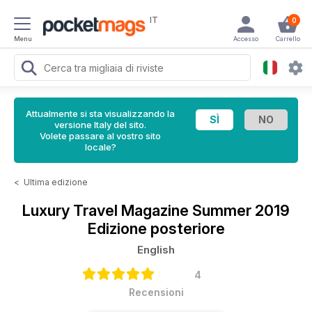
IT
0
Menu
Accesso
Carrello
Attualmente si sta visualizzando la
versione Italy del sito.
Volete passare al vostro sito
locale?
<
Ultima edizione
Luxury Travel Magazine
Summer 2019
Edizione posteriore
English
4
Recensioni