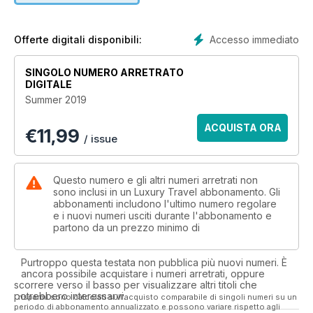
Plus, we embark on an unforgettable adventure in Italy's
mighty Dolomites, unpack the global wellness travel boom
and uncover Cambodia's artistic revival.
Accesso immediato
Offerte digitali disponibili:
On a trip around the globe, we bring you the most highly
SINGOLO NUMERO ARRETRATO
anticipated hotel openings in Asia, head off on a green
DIGITALE
reconnaissance of New York City and reveal what you can
Summer 2019
expect from Hayman Island as it settles into a new era under
InterContinental. Welcome to the world of luxury travel.
ACQUISTA ORA
€
11,99
/ issue
Questo numero e gli altri numeri arretrati non
sono inclusi in un Luxury Travel abbonamento. Gli
abbonamenti includono l'ultimo numero regolare
e i nuovi numeri usciti durante l'abbonamento e
partono da un prezzo minimo di
Purtroppo questa testata non pubblica più nuovi numeri. È
ancora possibile acquistare i numeri arretrati, oppure
scorrere verso il basso per visualizzare altri titoli che
potrebbero interessarvi.
I risparmi sono calcolati sull'acquisto comparabile di singoli numeri su un
periodo di abbonamento annualizzato e possono variare rispetto agli