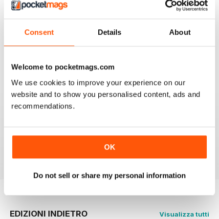
AMAZING TRAVEL MAGAZINE
This the most beautiful magazine I have ever read for
travel.
Consent
Details
About
Recensito 14 gennaio 2021
Welcome to pocketmags.com
We use cookies to improve your experience on our
AMAZING MAGAZINE
website and to show you personalised content, ads and
This is the most entertaining magazine one could have.
recommendations.
It won't let your attention slip even for a split second. If
you are planning on traveling, this is the best magazine
you should subscribe to, hands down!
OK
Recensito 27 ottobre 2020
Do not sell or share my personal information
EDIZIONI INDIETRO
Visualizza tutti