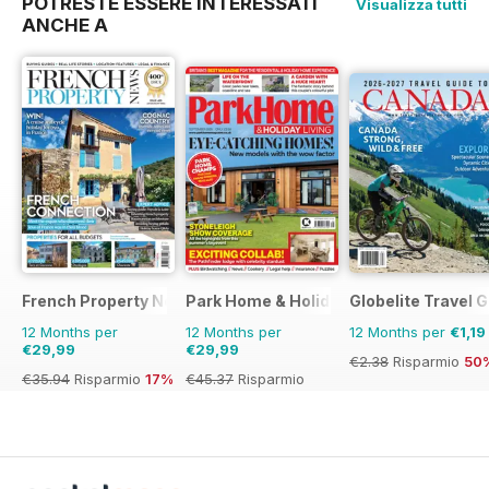
POTRESTE ESSERE INTERESSATI
Visualizza tutti
ANCHE A
French Property News
Park Home & Holiday Living
Globelite Travel 
12 Months per
12 Months per
12 Months per
€1,19
€29,99
€29,99
€2.38
Risparmio
50
€35.94
Risparmio
17%
€45.37
Risparmio
34%