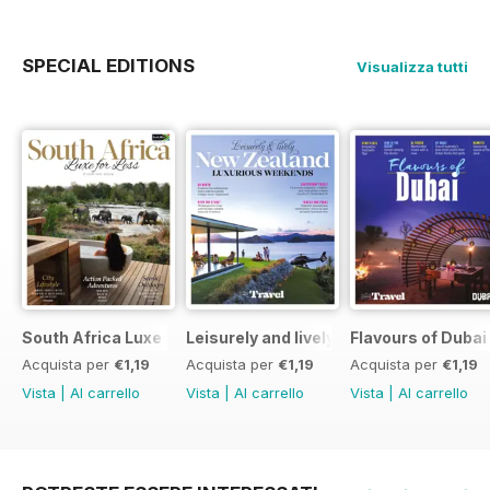
SPECIAL EDITIONS
Visualizza tutti
South Africa Luxe for Less
Leisurely and lively New Zealand luxu
Flavours of Dubai
Acquista per
€1,19
Acquista per
€1,19
Acquista per
€1,19
Vista
|
Al carrello
Vista
|
Al carrello
Vista
|
Al carrello