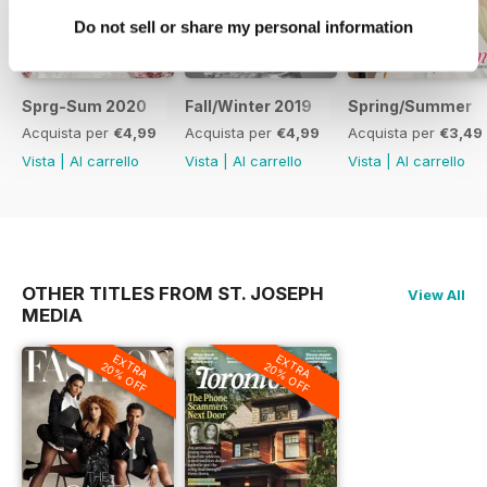
Do not sell or share my personal information
Sprg-Sum 2020
Fall/Winter 2019
Spring/Summer
Acquista per
€4,99
Acquista per
€4,99
Acquista per
€3,49
Vista
|
Al carrello
Vista
|
Al carrello
Vista
|
Al carrello
OTHER TITLES FROM ST. JOSEPH
View All
MEDIA
EXTRA
EXTRA
20% OFF
20% OFF