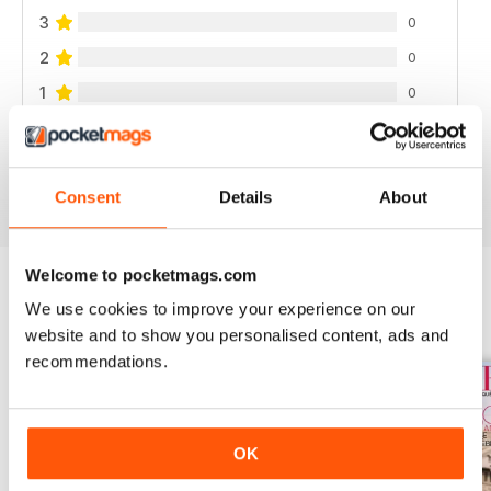
3
0
2
0
1
0
VISUALIZZA LE RECENSIONI
Consent
Details
About
Welcome to pocketmags.com
We use cookies to improve your experience on our
EDIZIONI INDIETRO
Visualizza tutti
website and to show you personalised content, ads and
recommendations.
OK