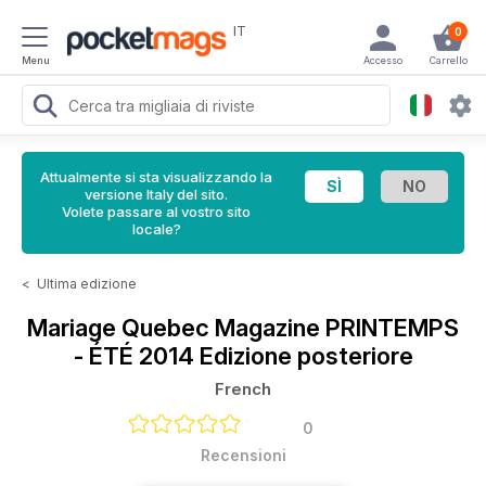
IT
0
Menu
Accesso
Carrello
Attualmente si sta visualizzando la
versione Italy del sito.
Volete passare al vostro sito
locale?
<
Ultima edizione
Mariage Quebec Magazine
PRINTEMPS
- ÉTÉ 2014 Edizione posteriore
French
0
Recensioni