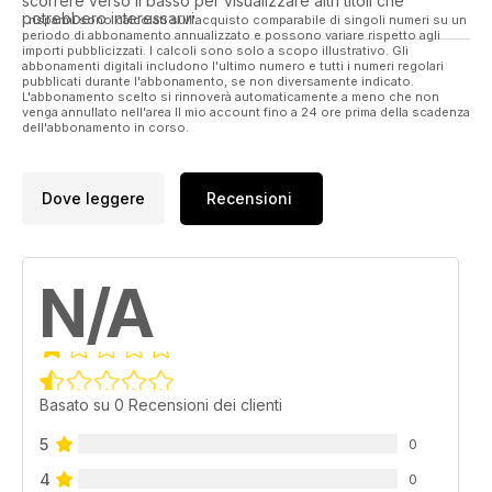
scorrere verso il basso per visualizzare altri titoli che
potrebbero interessarvi.
I risparmi sono calcolati sull'acquisto comparabile di singoli numeri su un
periodo di abbonamento annualizzato e possono variare rispetto agli
importi pubblicizzati. I calcoli sono solo a scopo illustrativo. Gli
abbonamenti digitali includono l'ultimo numero e tutti i numeri regolari
pubblicati durante l'abbonamento, se non diversamente indicato.
L'abbonamento scelto si rinnoverà automaticamente a meno che non
venga annullato nell'area Il mio account fino a 24 ore prima della scadenza
dell'abbonamento in corso.
Dove leggere
Recensioni
N/A
Basato su 0 Recensioni dei clienti
5
0
4
0