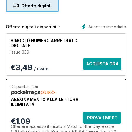
Offerte digitali
Accesso immediato
Offerte digitali disponibili:
SINGOLO NUMERO ARRETRATO
DIGITALE
Issue 339
ACQUISTA ORA
€
3,49
/ issue
Disponibile con
ABBONAMENTO ALLA LETTURA
ILLIMITATA
PROVA 1 MESE
€1.09
Ottenere
accesso illimitato
a Match of the Day e oltre
600 altri grandi titoli. Rinnova a €11,99 / mese dopo 30