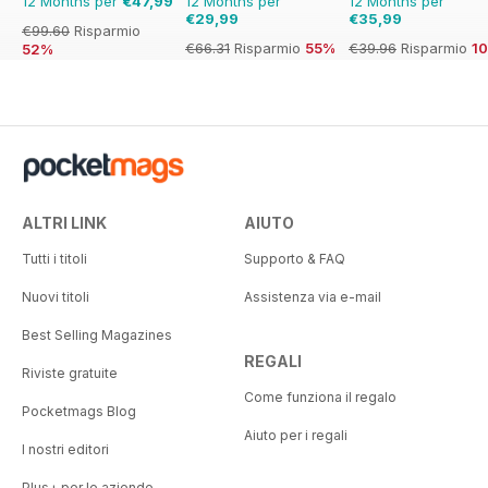
12 Months per
€47,99
12 Months per
12 Months per
€29,99
€35,99
€99.60
Risparmio
€66.31
Risparmio
55%
€39.96
Risparmio
1
52%
ALTRI LINK
AIUTO
Tutti i titoli
Supporto & FAQ
Nuovi titoli
Assistenza via e-mail
Best Selling Magazines
REGALI
Riviste gratuite
Come funziona il regalo
Pocketmags Blog
Aiuto per i regali
I nostri editori
Plus+ per le aziende