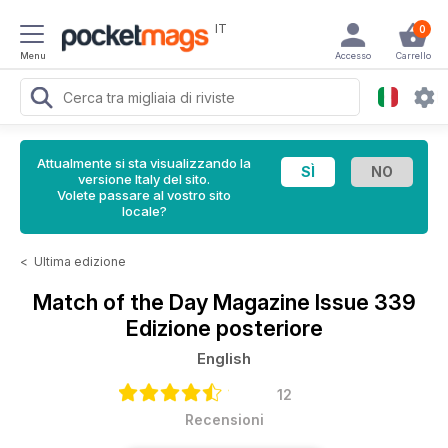
IT
0
Menu
Accesso
Carrello
Attualmente si sta visualizzando la
versione Italy del sito.
Volete passare al vostro sito
locale?
<
Ultima edizione
Match of the Day Magazine
Issue 339
Edizione posteriore
English
12
Recensioni