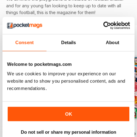
and for any young fan looking to keep up to date with all
things football, this is the magazine for them!
Consent
Details
About
EDIZIONI INDIETRO
Visualizza tutti
Welcome to pocketmags.com
We use cookies to improve your experience on our
website and to show you personalised content, ads and
recommendations.
OK
Issue 756
Issue 755
Issue 754
Do not sell or share my personal information
Acquista per
€4,99
Acquista per
€4,99
Acquista per
€4,99