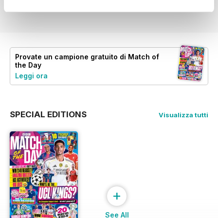
Vista
|
Al carrello
Vista
|
Al carrello
Vista
|
Al carrello
Provate un
campione gratuito
di Match of
the Day
Leggi ora
SPECIAL EDITIONS
Visualizza tutti
+
See All