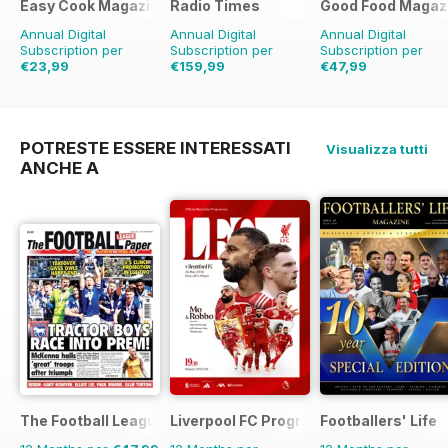
Easy Cook Magazine
Radio Times
Good Food Magaz
Annual Digital
Annual Digital
Annual Digital
Subscription per
Subscription per
Subscription per
€23,99
€159,99
€47,99
€59.90
Risparmio
€254.49
Risparmio
€83.88
Risparmio
60%
37%
43%
POTRESTE ESSERE INTERESSATI
Visualizza tutti
ANCHE A
The Football League Paper
Liverpool FC Programmes
Footballers' Life