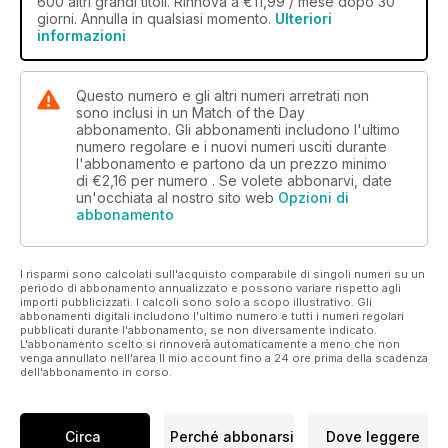
600 altri grandi titoli. Rinnova a €11,99 / mese dopo 30
giorni. Annulla in qualsiasi momento.
Ulteriori
informazioni
Questo numero e gli altri numeri arretrati non
sono inclusi in un Match of the Day
abbonamento. Gli abbonamenti includono l'ultimo
numero regolare e i nuovi numeri usciti durante
l'abbonamento e partono da un prezzo minimo
di
€2,16
per numero . Se volete abbonarvi, date
un'occhiata al nostro sito web
Opzioni di
abbonamento
I risparmi sono calcolati sull'acquisto comparabile di singoli numeri su un
periodo di abbonamento annualizzato e possono variare rispetto agli
importi pubblicizzati. I calcoli sono solo a scopo illustrativo. Gli
abbonamenti digitali includono l'ultimo numero e tutti i numeri regolari
pubblicati durante l'abbonamento, se non diversamente indicato.
L'abbonamento scelto si rinnoverà automaticamente a meno che non
venga annullato nell'area Il mio account fino a 24 ore prima della scadenza
dell'abbonamento in corso.
Circa
Perché abbonarsi
Dove leggere