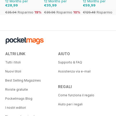
12 Months per
12 Months per
12 Months per
€28,99
€35,99
€59,99
€35.94
Risparmio
19%
€39.96
Risparmio
10%
€129.48
Risparmio
54%
ALTRI LINK
AIUTO
Tutti i titoli
Supporto & FAQ
Nuovi titoli
Assistenza via e-mail
Best Selling Magazines
REGALI
Riviste gratuite
Come funziona il regalo
Pocketmags Blog
Aiuto per i regali
I nostri editori