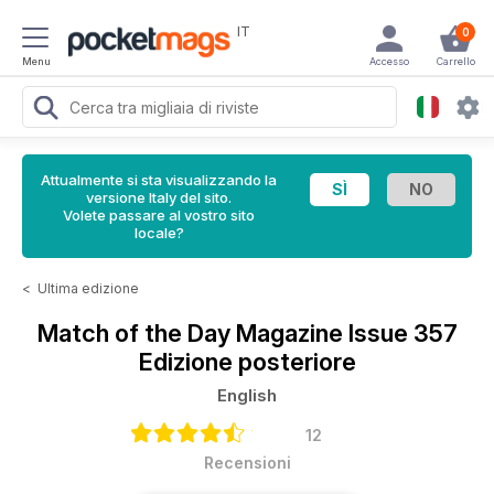
IT
0
Menu
Accesso
Carrello
Attualmente si sta visualizzando la
versione Italy del sito.
Volete passare al vostro sito
locale?
<
Ultima edizione
Match of the Day Magazine
Issue 357
Edizione posteriore
English
12
Recensioni