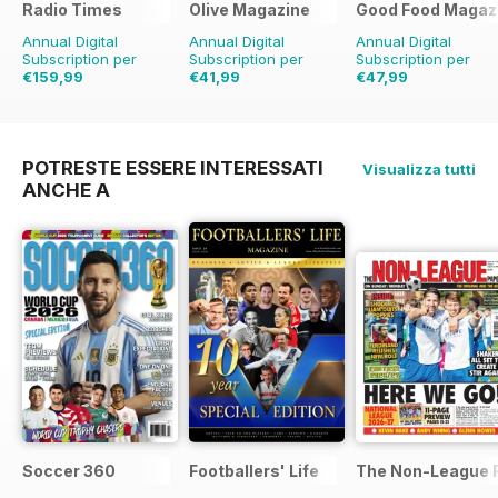
Radio Times
Olive Magazine
Good Food Magaz
Annual Digital
Annual Digital
Annual Digital
Subscription per
Subscription per
Subscription per
€159,99
€41,99
€47,99
€254.49
Risparmio
€142.87
Risparmio
€83.88
Risparmio
37%
71%
43%
POTRESTE ESSERE INTERESSATI
Visualizza tutti
ANCHE A
Soccer 360
Footballers' Life
The Non-League F