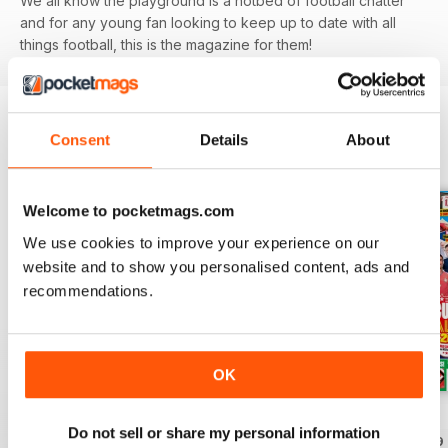
We all know the playground is a hotbed of football chatter
and for any young fan looking to keep up to date with all
things football, this is the magazine for them!
Consent
Details
About
EDIZIONI INDIETRO
Visualizza tutti
Welcome to pocketmags.com
We use cookies to improve your experience on our
website and to show you personalised content, ads and
recommendations.
OK
Issue 756
Issue 755
Issue 754
Do not sell or share my personal information
Acquista per
€4,99
Acquista per
€4,99
Acquista per
€4,99