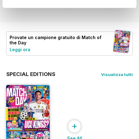
Vista
|
Al carrello
Vista
|
Al carrello
Vista
|
Al carrello
Provate un
campione gratuito
di Match of
the Day
Leggi ora
SPECIAL EDITIONS
Visualizza tutti
+
See All