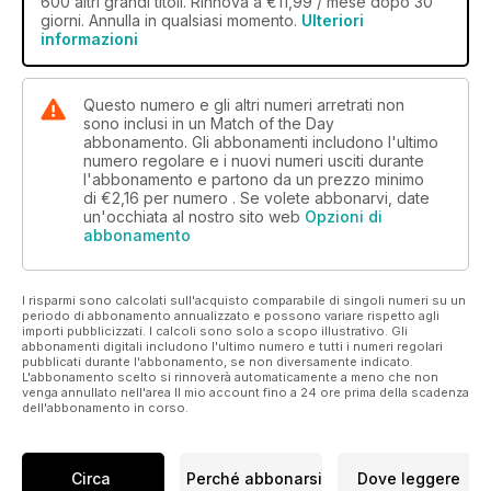
600 altri grandi titoli. Rinnova a €11,99 / mese dopo 30
giorni. Annulla in qualsiasi momento.
Ulteriori
informazioni
Questo numero e gli altri numeri arretrati non
sono inclusi in un Match of the Day
abbonamento. Gli abbonamenti includono l'ultimo
numero regolare e i nuovi numeri usciti durante
l'abbonamento e partono da un prezzo minimo
di
€2,16
per numero . Se volete abbonarvi, date
un'occhiata al nostro sito web
Opzioni di
abbonamento
I risparmi sono calcolati sull'acquisto comparabile di singoli numeri su un
periodo di abbonamento annualizzato e possono variare rispetto agli
importi pubblicizzati. I calcoli sono solo a scopo illustrativo. Gli
abbonamenti digitali includono l'ultimo numero e tutti i numeri regolari
pubblicati durante l'abbonamento, se non diversamente indicato.
L'abbonamento scelto si rinnoverà automaticamente a meno che non
venga annullato nell'area Il mio account fino a 24 ore prima della scadenza
dell'abbonamento in corso.
Circa
Perché abbonarsi
Dove leggere