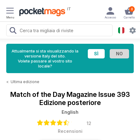
IT
0
Menu
Accesso
Carrello
Attualmente si sta visualizzando la
versione Italy del sito.
Volete passare al vostro sito
locale?
<
Ultima edizione
Match of the Day Magazine
Issue 393
Edizione posteriore
English
12
Recensioni