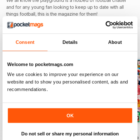
We all know the playground is a hotbed of football chatter
and for any young fan looking to keep up to date with all
things football, this is the magazine for them!
Consent
Details
About
EDIZIONI INDIETRO
Visualizza tutti
Welcome to pocketmags.com
We use cookies to improve your experience on our
website and to show you personalised content, ads and
recommendations.
OK
Issue 756
Issue 755
Issue 754
Do not sell or share my personal information
Acquista per
€4,99
Acquista per
€4,99
Acquista per
€4,99