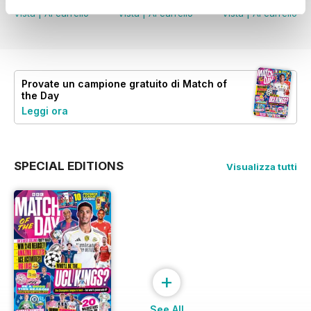
Vista
|
Al carrello
Vista
|
Al carrello
Vista
|
Al carrello
Provate un
campione gratuito
di Match of
the Day
Leggi ora
SPECIAL EDITIONS
Visualizza tutti
+
See All