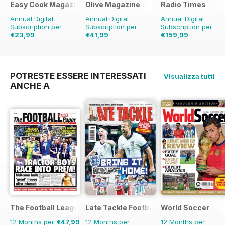
Easy Cook Magazine
Olive Magazine
Radio Times
Annual Digital
Annual Digital
Annual Digital
Subscription per
Subscription per
Subscription per
€23,99
€41,99
€159,99
€59.90
Risparmio
€142.87
Risparmio
€254.49
Risparmio
60%
71%
37%
POTRESTE ESSERE INTERESSATI
Visualizza tutti
ANCHE A
The Football League Paper
Late Tackle Football Magazine
World Soccer
12 Months per
€47,99
12 Months per
12 Months per