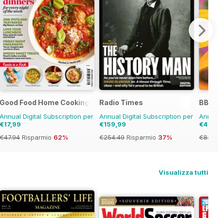
Good Food Home Cooking Series
Radio Times
BBC 
Annual Digital Subscription per
Annual Digital Subscription per
Annual
€17,99
€159,99
€47,
€47.94
Risparmio
62%
€254.49
Risparmio
37%
€83.8
Visualizza tutti