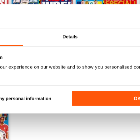
Details
Issue 755
Issue 754
Acquista per
€4,99
Acquista per
€4,99
Vista
|
Al carrello
Vista
|
Al carrello
m
our experience on our website and to show you personalised co
 my personal information
O