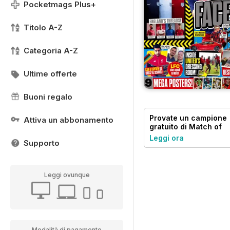
Pocketmags Plus+
Titolo A-Z
Categoria A-Z
Ultime offerte
Buoni regalo
Provate un
campione
Attiva un abbonamento
gratuito
di Match of
the Day
Leggi ora
Supporto
Leggi ovunque
Modalità di pagamento