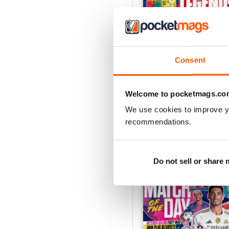
Consent
Issue 756
Acquista per
€4,99
Vista
|
Al carrello
Welcome to pocketmags.co
We use cookies to improve y
recommendations.
SPECIAL EDITIONS
Do not sell or share