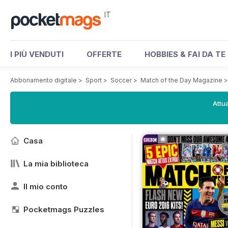
IT
I PIÙ VENDUTI
OFFERTE
HOBBIES & FAI DA TE
Abbonamento digitale
>
Sport
>
Soccer
>
Match of the Day Magazine
Attua
Casa
La mia biblioteca
Il mio conto
Pocketmags Puzzles