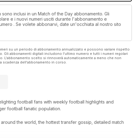
on sono inclusi in un Match of the Day abbonamento. Gli
lare e i nuovi numeri usciti durante l'abbonamento e
umero . Se volete abbonarvi, date un'occhiata al nostro sito
 numeri su un periodo di abbonamento annualizzato e possono variare rispetto
vo. Gli abbonamenti digitali includono l'ultimo numero e tutti i numeri regolari
ato. L'abbonamento scelto si rinnoverà automaticamente a meno che non
ella scadenza dell'abbonamento in corso.
hting football fans with weekly football highlights and
er football fanatic population.
m around the world, the hottest transfer gossip, detailed match