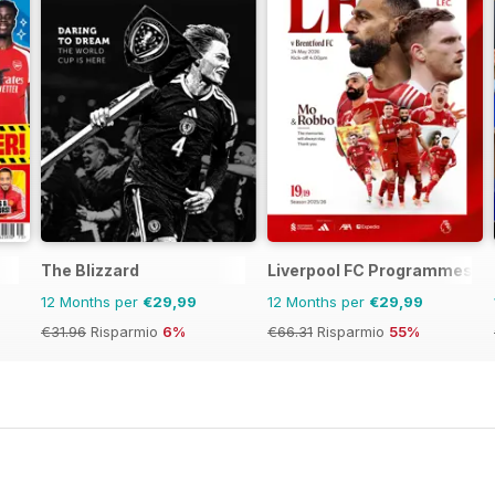
The Blizzard
Liverpool FC Programmes
12 Months per
€29,99
12 Months per
€29,99
€31.96
Risparmio
6%
€66.31
Risparmio
55%