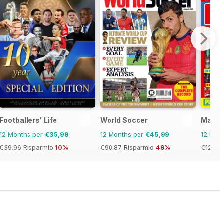
Footballers' Life
World Soccer
Matc
12 Months per
€35,99
12 Months per
€45,99
12 Mo
€39.96
Risparmio
10%
€90.87
Risparmio
49%
€129.