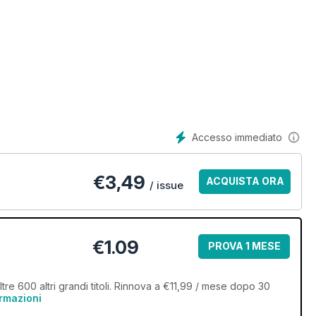
Accesso immediato
€
3,49
ACQUISTA ORA
/ issue
€1.09
PROVA 1 MESE
tre 600 altri grandi titoli. Rinnova a €11,99 / mese dopo 30
ormazioni