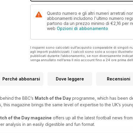
Questo numero e gli altri numeri arretrati n
abbonamenti includono l'ultimo numero rego
partono da un prezzo minimo di
€2,16
per n
web
Opzioni di abbonamento
I risparmi sono calcolati sull'acquisto comparabile di singoli
agli importi pubblicizzati. I calcoli sono solo a scopo illustrati
pubblicati durante l'abbonamento, se non diversamente indic
venga annullato nell'area Il mio account fino a 24 ore prima d
Perché abbonarsi
Dove leggere
Recensioni
 behind the BBC’s
Match of the Day
programme, which has been delig
s, this magazine brings the same level of expertise to the UK’s young
tch of the Day magazine
offers up all the latest football news fro
r analysis in an easily digestible and fun format.