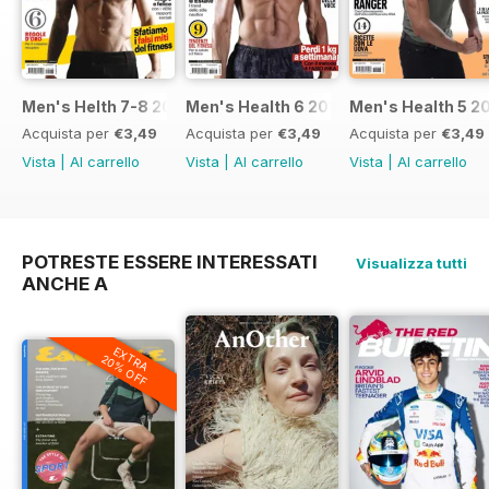
Men's Helth 7-8 2017
Men's Health 6 2017
Men's Health 5 2
Acquista per
€3,49
Acquista per
€3,49
Acquista per
€3,49
Vista
|
Al carrello
Vista
|
Al carrello
Vista
|
Al carrello
POTRESTE ESSERE INTERESSATI
Visualizza tutti
ANCHE A
EXTRA
20% OFF