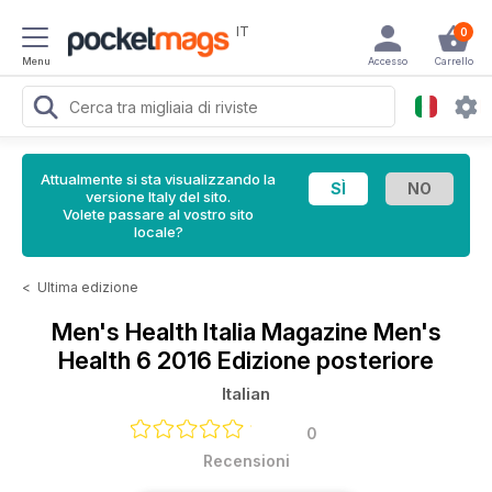
IT
0
Menu
Accesso
Carrello
Attualmente si sta visualizzando la
versione Italy del sito.
Volete passare al vostro sito
locale?
<
Ultima edizione
Men's Health Italia Magazine
Men's
Health 6 2016 Edizione posteriore
Italian
0
Recensioni