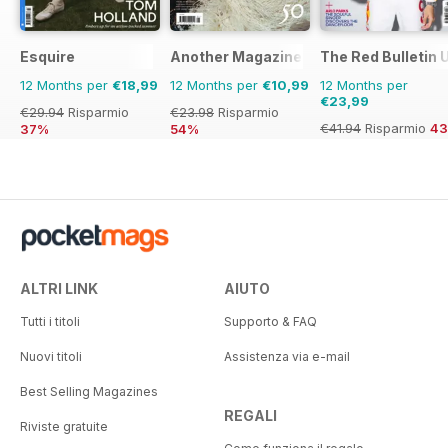
Esquire
Another Magazine
The Red Bulletin 
12 Months per
€18,99
12 Months per
€10,99
12 Months per
€23,99
€29.94
Risparmio
€23.98
Risparmio
€41.94
Risparmio
4
37%
54%
ALTRI LINK
AIUTO
Tutti i titoli
Supporto & FAQ
Nuovi titoli
Assistenza via e-mail
Best Selling Magazines
REGALI
Riviste gratuite