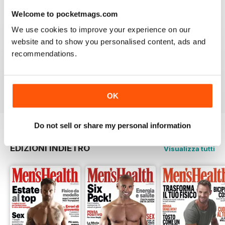
3
0
Welcome to pocketmags.com
2
0
We use cookies to improve your experience on our
website and to show you personalised content, ads and
1
0
recommendations.
VISUALIZZA LE RECENSIONI
OK
Do not sell or share my personal information
EDIZIONI INDIETRO
Visualizza tutti