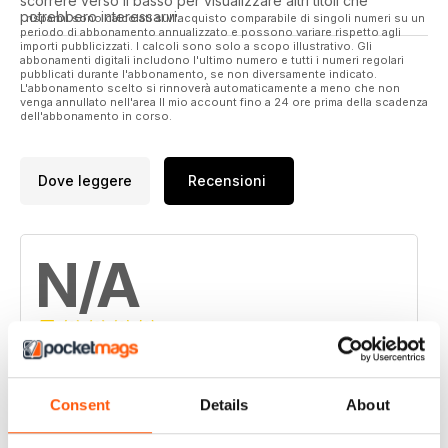
scorrere verso il basso per visualizzare altri titoli che
potrebbero interessarvi.
I risparmi sono calcolati sull'acquisto comparabile di singoli numeri su un
periodo di abbonamento annualizzato e possono variare rispetto agli
importi pubblicizzati. I calcoli sono solo a scopo illustrativo. Gli
abbonamenti digitali includono l'ultimo numero e tutti i numeri regolari
pubblicati durante l'abbonamento, se non diversamente indicato.
L'abbonamento scelto si rinnoverà automaticamente a meno che non
venga annullato nell'area Il mio account fino a 24 ore prima della scadenza
dell'abbonamento in corso.
Dove leggere
Recensioni
N/A
Basato su 0 Recensioni dei clienti
5
Consent
Details
About
0
4
0