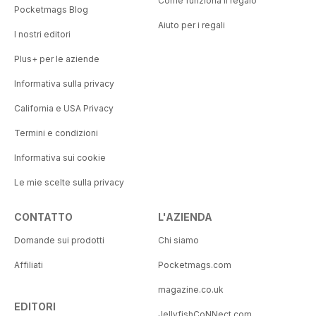
Come funziona il regalo
Pocketmags Blog
Aiuto per i regali
I nostri editori
Plus+ per le aziende
Informativa sulla privacy
California e USA Privacy
Termini e condizioni
Informativa sui cookie
Le mie scelte sulla privacy
CONTATTO
L'AZIENDA
Domande sui prodotti
Chi siamo
Affiliati
Pocketmags.com
magazine.co.uk
EDITORI
JellyfishCoNNect.com