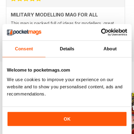
MILITARY MODELLING MAG FOR ALL
This mag is packed full of ideas for modellers, great
stories and features to explore the history and context
of your models.
Recensito 22 novembre 2018
Consent
Details
About
Welcome to pocketmags.com
We use cookies to improve your experience on our
EDIZIONI INDIETRO
Visualizza tutti
website and to show you personalised content, ads and
recommendations.
OK