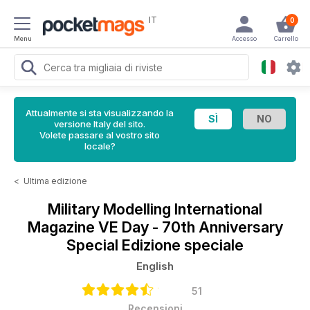
IT
0
Menu
Accesso
Carrello
Attualmente si sta visualizzando la
versione Italy del sito.
Volete passare al vostro sito
locale?
<
Ultima edizione
Military Modelling International
Magazine
VE Day - 70th Anniversary
Special Edizione speciale
English
51
Recensioni