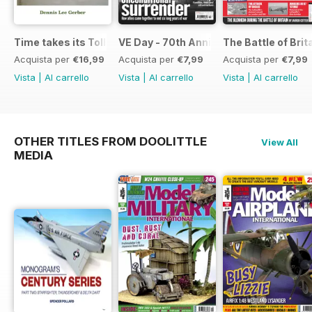
Time takes its Toll AFV
VE Day - 70th Anniversary Special
The Battle of Brit
Acquista per
€16,99
Acquista per
€7,99
Acquista per
€7,99
Vista
|
Al carrello
Vista
|
Al carrello
Vista
|
Al carrello
OTHER TITLES FROM DOOLITTLE
View All
MEDIA