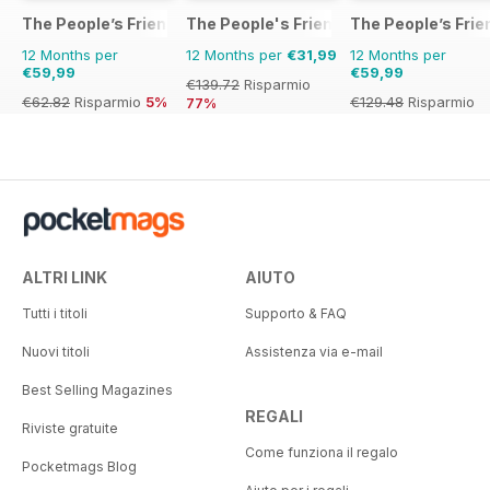
The People’s Friend Special
The People's Friend Pocket Novels
The People’s Frie
12 Months per
12 Months per
€31,99
12 Months per
€59,99
€59,99
€139.72
Risparmio
€62.82
Risparmio
5%
€129.48
Risparmio
77%
54%
ALTRI LINK
AIUTO
Tutti i titoli
Supporto & FAQ
Nuovi titoli
Assistenza via e-mail
Best Selling Magazines
REGALI
Riviste gratuite
Come funziona il regalo
Pocketmags Blog