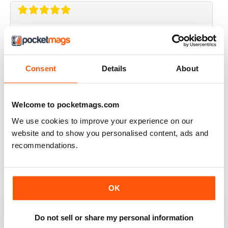
MINI WORLD
Always enjoyed the magazine
Recensito 30 marzo 2020
Consent
Details
About
Welcome to pocketmags.com
GREAT MAGAZINE
We use cookies to improve your experience on our
website and to show you personalised content, ads and
Great magazine for Mini owners and lovers
recommendations.
Recensito 26 maggio 2017
OK
EXCELLENT
Do not sell or share my personal information
Love it, love it, love it!