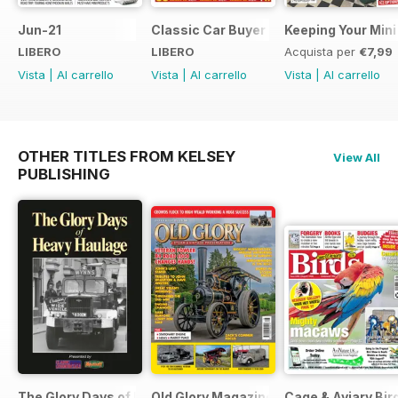
Jun-21
Classic Car Buyer Free Issue
Keeping Your Mini
LIBERO
LIBERO
Acquista per
€7,99
Vista
|
Al carrello
Vista
|
Al carrello
Vista
|
Al carrello
OTHER TITLES FROM KELSEY
View All
PUBLISHING
The Glory Days of Heavy Haulage
Old Glory Magazine
Cage & Aviary Bir