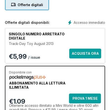
Offerte digitali
Accesso immediato
Offerte digitali disponibili:
SINGOLO NUMERO ARRETRATO
DIGITALE
Track-Day Toy August 2013
ACQUISTA ORA
€
5,99
/ issue
Disponibile con
ABBONAMENTO ALLA LETTURA
ILLIMITATA
PROVA 1 MESE
€1.09
Ottenere
accesso illimitato
a Mini World e oltre 600 altri
grandi titoli. Rinnova a €11,99 / mese dopo 30 giorni.