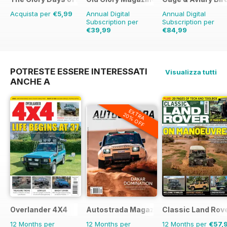
Acquista per
€5,99
Annual Digital
Annual Digital
Subscription per
Subscription per
€39,99
€84,99
€59.88
Risparmio
€126.99
Risparmio
33%
33%
POTRESTE ESSERE INTERESSATI
Visualizza tutti
ANCHE A
EXTRA
20% OFF
Overlander 4X4
Autostrada Magazine
Classic Land Rov
12 Months per
12 Months per
12 Months per
€57,