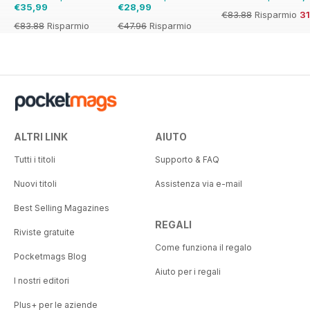
€35,99
€28,99
€83.88
Risparmio
3
€83.88
Risparmio
€47.96
Risparmio
57%
40%
ALTRI LINK
AIUTO
Tutti i titoli
Supporto & FAQ
Nuovi titoli
Assistenza via e-mail
Best Selling Magazines
REGALI
Riviste gratuite
Come funziona il regalo
Pocketmags Blog
Aiuto per i regali
I nostri editori
Plus+ per le aziende