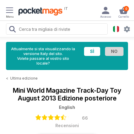
IT
0
Menu
Accesso
Carrello
Attualmente si sta visualizzando la
versione Italy del sito.
Volete passare al vostro sito
locale?
<
Ultima edizione
Mini World Magazine
Track-Day Toy
August 2013 Edizione posteriore
English
66
Recensioni